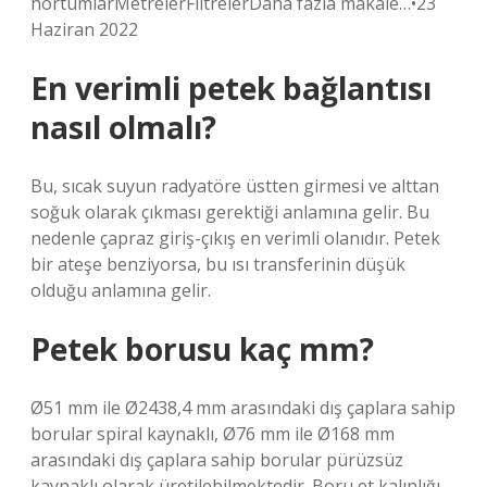
hortumlarMetrelerFiltrelerDaha fazla makale…•23
Haziran 2022
En verimli petek bağlantısı
nasıl olmalı?
Bu, sıcak suyun radyatöre üstten girmesi ve alttan
soğuk olarak çıkması gerektiği anlamına gelir. Bu
nedenle çapraz giriş-çıkış en verimli olanıdır. Petek
bir ateşe benziyorsa, bu ısı transferinin düşük
olduğu anlamına gelir.
Petek borusu kaç mm?
Ø51 mm ile Ø2438,4 mm arasındaki dış çaplara sahip
borular spiral kaynaklı, Ø76 mm ile Ø168 mm
arasındaki dış çaplara sahip borular pürüzsüz
kaynaklı olarak üretilebilmektedir. Boru et kalınlığı