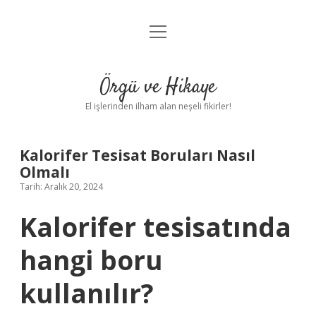
menüyü
Anasayfa
aç
Gizlilik Politikası
Örgü ve Hikaye
Yasal Uyarı
El işlerinden ilham alan neşeli fikirler!
Hakkımızda
Kalorifer Tesisat Boruları Nasıl
Olmalı
Tarih: Aralık 20, 2024
Kalorifer tesisatında
hangi boru
kullanılır?