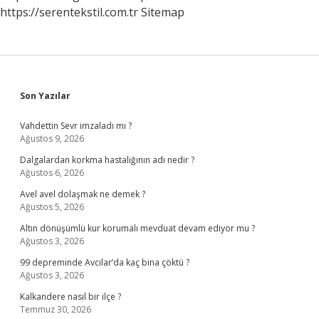
https://serentekstil.com.tr
Sitemap
Sidebar
Son Yazılar
Vahdettin Sevr imzaladı mı ?
Ağustos 9, 2026
Dalgalardan korkma hastalığının adı nedir ?
Ağustos 6, 2026
Avel avel dolaşmak ne demek ?
Ağustos 5, 2026
Altın dönüşümlü kur korumalı mevduat devam ediyor mu ?
Ağustos 3, 2026
99 depreminde Avcılar’da kaç bina çöktü ?
Ağustos 3, 2026
Kalkandere nasıl bir ilçe ?
Temmuz 30, 2026