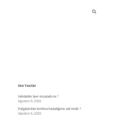
Sidebar
Son Yazılar
piabellacasino
Vahdettin Sevr imzaladı mı ?
Ağustos 9, 2026
Dalgalardan korkma hastalığının adı nedir ?
Ağustos 6, 2026