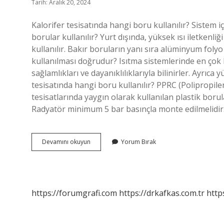
Tarih: Aralık 20, 2024
Kalorifer tesisatında hangi boru kullanılır? Sistem i
borular kullanılır? Yurt dışında, yüksek ısı iletkenli
kullanılır. Bakır boruların yanı sıra alüminyum folyo
kullanılması doğrudur? Isıtma sistemlerinde en çok 
sağlamlıkları ve dayanıklılıklarıyla bilinirler. Ayrıca 
tesisatında hangi boru kullanılır? PPRC (Polipropil
tesisatlarında yaygın olarak kullanılan plastik borul
Radyatör minimum 5 bar basınçla monte edilmelidir
Kalorifer
Devamını okuyun
Yorum Bırak
Tesisat
Boruları
Nasıl
Olmalı
https://forumgrafi.com
https://drkafkas.com.tr
http