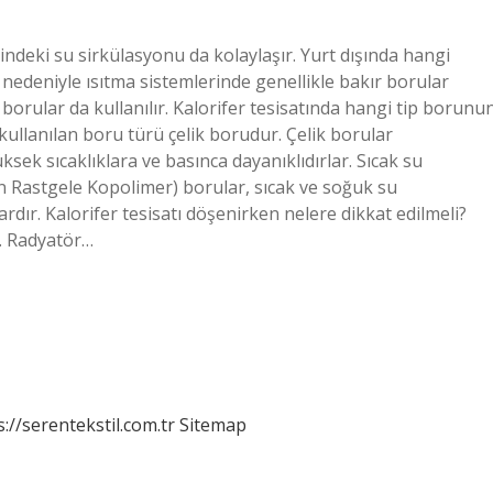
çindeki su sirkülasyonu da kolaylaşır. Yurt dışında hangi
ği nedeniyle ısıtma sistemlerinde genellikle bakır borular
 borular da kullanılır. Kalorifer tesisatında hangi tip borunu
kullanılan boru türü çelik borudur. Çelik borular
yüksek sıcaklıklara ve basınca dayanıklıdırlar. Sıcak su
en Rastgele Kopolimer) borular, sıcak ve soğuk su
ardır. Kalorifer tesisatı döşenirken nelere dikkat edilmeli?
. Radyatör…
s://serentekstil.com.tr
Sitemap