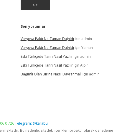
Son yorumlar
Varşova Paktı Ne Zaman Dağıldı
için
admin
Varşova Paktı Ne Zaman Dağıldı
için
Yaman
Eski Türkçede Tanrı Nasıl Yazılır
için
admin
Eski Türkçede Tanrı Nasıl Yazılır
için
Alpır
Bağımlı Olan Birine Nasıl Davranmalı
için
admin
06 0 726
Telegram: @karabul
vermektedir. Bu nedenle, sitedeki içerikleri proaktif olarak denetleme