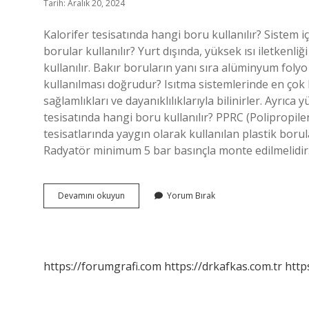
Tarih: Aralık 20, 2024
Kalorifer tesisatında hangi boru kullanılır? Sistem i
borular kullanılır? Yurt dışında, yüksek ısı iletkenli
kullanılır. Bakır boruların yanı sıra alüminyum folyo
kullanılması doğrudur? Isıtma sistemlerinde en çok 
sağlamlıkları ve dayanıklılıklarıyla bilinirler. Ayrıca 
tesisatında hangi boru kullanılır? PPRC (Polipropil
tesisatlarında yaygın olarak kullanılan plastik borul
Radyatör minimum 5 bar basınçla monte edilmelidir
Kalorifer
Devamını okuyun
Yorum Bırak
Tesisat
Boruları
Nasıl
Olmalı
https://forumgrafi.com
https://drkafkas.com.tr
http