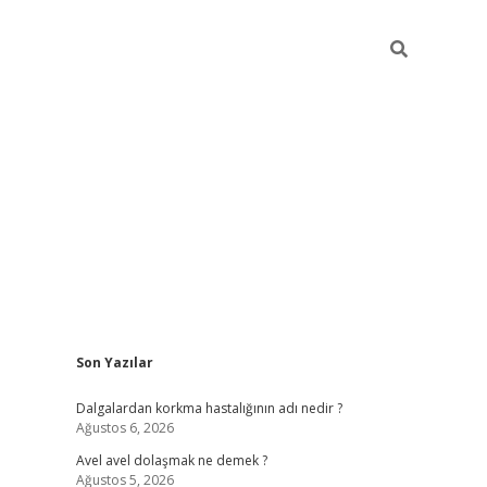
Sidebar
Son Yazılar
piabellacasino
Dalgalardan korkma hastalığının adı nedir ?
Ağustos 6, 2026
Avel avel dolaşmak ne demek ?
Ağustos 5, 2026