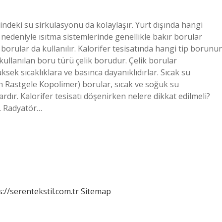
çindeki su sirkülasyonu da kolaylaşır. Yurt dışında hangi
ği nedeniyle ısıtma sistemlerinde genellikle bakır borular
 borular da kullanılır. Kalorifer tesisatında hangi tip borunu
kullanılan boru türü çelik borudur. Çelik borular
yüksek sıcaklıklara ve basınca dayanıklıdırlar. Sıcak su
en Rastgele Kopolimer) borular, sıcak ve soğuk su
ardır. Kalorifer tesisatı döşenirken nelere dikkat edilmeli?
. Radyatör…
s://serentekstil.com.tr
Sitemap