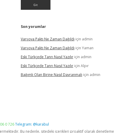
Son yorumlar
Varşova Paktı Ne Zaman Dağıldı
için
admin
Varşova Paktı Ne Zaman Dağıldı
için
Yaman
Eski Türkçede Tanrı Nasıl Yazılır
için
admin
Eski Türkçede Tanrı Nasıl Yazılır
için
Alpır
Bağımlı Olan Birine Nasıl Davranmalı
için
admin
06 0 726
Telegram: @karabul
vermektedir. Bu nedenle, sitedeki içerikleri proaktif olarak denetleme