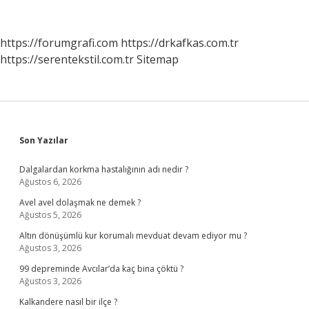
Nasıl
Olmalı
https://forumgrafi.com
https://drkafkas.com.tr
https://serentekstil.com.tr
Sitemap
Sidebar
Son Yazılar
Dalgalardan korkma hastalığının adı nedir ?
Ağustos 6, 2026
Avel avel dolaşmak ne demek ?
Ağustos 5, 2026
Altın dönüşümlü kur korumalı mevduat devam ediyor mu ?
Ağustos 3, 2026
99 depreminde Avcılar’da kaç bina çöktü ?
Ağustos 3, 2026
Kalkandere nasıl bir ilçe ?