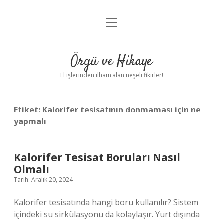
menüyü
Anasayfa
aç
Gizlilik Politikası
Örgü ve Hikaye
Yasal Uyarı
El işlerinden ilham alan neşeli fikirler!
Hakkımızda
Etiket:
Kalorifer tesisatının donmaması için ne
yapmalı
Kalorifer Tesisat Boruları Nasıl
Olmalı
Tarih: Aralık 20, 2024
Kalorifer tesisatında hangi boru kullanılır? Sistem
içindeki su sirkülasyonu da kolaylaşır. Yurt dışında