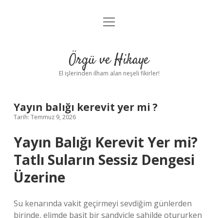
menüyü
Anasayfa
aç
Gizlilik Politikası
Örgü ve Hikaye
Yasal Uyarı
El işlerinden ilham alan neşeli fikirler!
Hakkımızda
Yayın balığı kerevit yer mi ?
Tarih: Temmuz 9, 2026
Yayın Balığı Kerevit Yer mi?
Tatlı Suların Sessiz Dengesi
Üzerine
Su kenarında vakit geçirmeyi sevdiğim günlerden
birinde, elimde basit bir sandviçle sahilde otururken