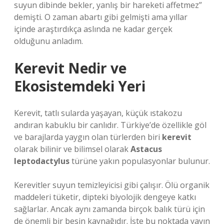
suyun dibinde bekler, yanlış bir hareketi affetmez”
demişti. O zaman abartı gibi gelmişti ama yıllar
içinde araştırdıkça aslında ne kadar gerçek
olduğunu anladım.
Kerevit Nedir ve
Ekosistemdeki Yeri
Kerevit, tatlı sularda yaşayan, küçük ıstakozu
andıran kabuklu bir canlıdır. Türkiye’de özellikle göl
ve barajlarda yaygın olan türlerden biri
kerevit
olarak bilinir ve bilimsel olarak
Astacus
leptodactylus
türüne yakın populasyonlar bulunur.
Kerevitler suyun temizleyicisi gibi çalışır. Ölü organik
maddeleri tüketir, dipteki biyolojik dengeye katkı
sağlarlar. Ancak aynı zamanda birçok balık türü için
de önemli bir besin kaynağıdır. İşte bu noktada yayın