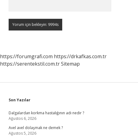
https://forumgrafi.com
https://drkafkas.com.tr
https://serentekstil.com.tr
Sitemap
Sidebar
Son Yazılar
Dalgalardan korkma hastalığının adı nedir ?
Ağustos 6, 2026
Avel avel dolaşmak ne demek ?
Ağustos 5, 2026