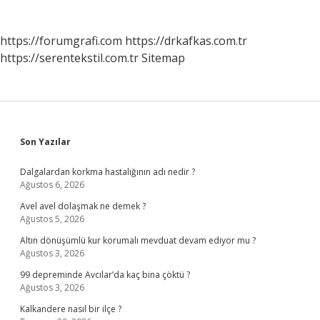
https://forumgrafi.com
https://drkafkas.com.tr
https://serentekstil.com.tr
Sitemap
Sidebar
Son Yazılar
Dalgalardan korkma hastalığının adı nedir ?
Ağustos 6, 2026
Avel avel dolaşmak ne demek ?
Ağustos 5, 2026
Altın dönüşümlü kur korumalı mevduat devam ediyor mu ?
Ağustos 3, 2026
99 depreminde Avcılar’da kaç bina çöktü ?
Ağustos 3, 2026
Kalkandere nasıl bir ilçe ?