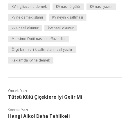
KV İngilizce ne demek
KV nasıl ölçülür
KV nasıl yazılır
kV ne demek islami
KV neyin kısaltması
kVA nasıl okunur
kW nasıl okunur
Massimo Dutti nasıl telaffuz edilir
Ölçü birimleri kısaltmaları nasıl yazılır
Reklamda KV ne demek
Önceki Yazı
Tütsü Külü Çiçeklere Iyi Gelir Mi
Sonraki Yazı
Hangi Alkol Daha Tehlikeli