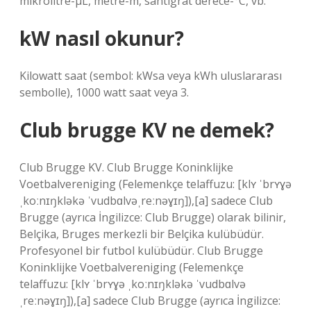
mikrolitre-µL, metre-m, santigrat derece-°C, vb.
kW nasıl okunur?
Kilowatt saat (sembol: kWsa veya kWh uluslararası
sembolle), 1000 watt saat veya 3.
Club brugge KV ne demek?
Club Brugge KV. Club Brugge Koninklijke
Voetbalvereniging (Felemenkçe telaffuzu: [klʏ ˈbrʏɣə
ˌkoːnɪŋkləkə ˈvudbɑlvəˌreːnəɣɪŋ]),[a] sadece Club
Brugge (ayrıca İngilizce: Club Brugge) olarak bilinir,
Belçika, Bruges merkezli bir Belçika kulübüdür.
Profesyonel bir futbol kulübüdür. Club Brugge
Koninklijke Voetbalvereniging (Felemenkçe
telaffuzu: [klʏ ˈbrʏɣə ˌkoːnɪŋkləkə ˈvudbɑlvə
ˌreːnəɣɪŋ]),[a] sadece Club Brugge (ayrıca İngilizce: