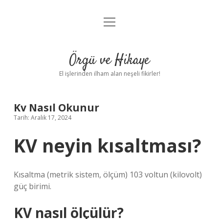
menüyü
Anasayfa
aç
Gizlilik Politikası
Örgü ve Hikaye
Yasal Uyarı
El işlerinden ilham alan neşeli fikirler!
Hakkımızda
Kv Nasıl Okunur
Tarih: Aralık 17, 2024
KV neyin kısaltması?
Kısaltma (metrik sistem, ölçüm) 103 voltun (kilovolt)
güç birimi.
KV nasıl ölçülür?