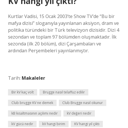
KV hangi yıl çıktı?
Kurtlar Vadisi, 15 Ocak 2003’te Show TV’de “Bu bir
mafya dizisi” sloganıyla yayınlanan aksiyon, dram ve
politika türündeki bir Türk televizyon dizisidir. Dizi 4
sezondan ve toplam 97 bölümden oluşmaktadır. İlk
sezonda (ilk 20 bölüm), dizi Çarşambaları ve
ardından Perşembeleri yayınlanmıştır.
Tarih:
Makaleler
Bir kV kaç volt
Brugge nasıl telaffuz edilir
Club brugge KV ne demek
Club Brugge nasıl okunur
kB kısaltmasının açılımı nedir
kV değeri nedir
kV gücü nedir
kV hangi birim
KV hangi yıl çıktı