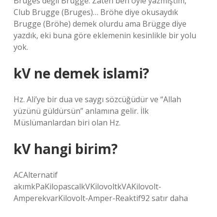
Bruges değil Brügge. Zaten ben öyle yazmıştım,
Club Brugge (Bruges)… Bröhe diye okusaydık
Brugge (Bröhe) demek olurdu ama Brügge diye
yazdık, eki buna göre eklemenin kesinlikle bir yolu
yok.
kV ne demek islami?
Hz. Ali’ye bir dua ve saygı sözcüğüdür ve “Allah
yüzünü güldürsün” anlamına gelir. İlk
Müslümanlardan biri olan Hz.
kV hangi birim?
ACAlternatif
akımkPaKilopascalkVKilovoltkVAKilovolt-
AmperekvarKilovolt-Amper-Reaktif92 satır daha