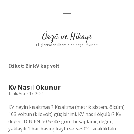
menüyü
Anasayfa
aç
Gizlilik Politikası
Örgü ve Hikaye
Yasal Uyarı
El işlerinden ilham alan neşeli fikirler!
Hakkımızda
Etiket:
Bir kV kaç volt
Kv Nasıl Okunur
Tarih: Aralık 17, 2024
KV neyin kısaltması? Kısaltma (metrik sistem, ölçüm)
103 voltun (kilovolt) güç birimi. KV nasıl ölçülür? Kv
değeri DIN EN 60 534’e göre hesaplanır; değer,
yaklaşık 1 bar basınç kaybı ve 5-30°C sıcaklıktaki