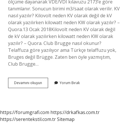
ölçüme dayanarak VDE/VDI kılavuzu 2173’e göre
tanımlanır. Sonucun birimi m3/saat olarak verilir. KV
nasıl yazılır? Kilovolt neden KV olarak değil de kV
olarak yazılırken kilowatt neden KW olarak yazılır? –
Quora.13 Ocak 2018Kilovolt neden KV olarak değil
de kV olarak yazılırken kilowatt neden KW olarak
yazılır? – Quora. Club Brugge nasıl okunur?
Telaffuza göre yazılıyor ama Türkçe telaffuzu yok,
Bruges değil Brügge. Zaten ben öyle yazmıştım,
Club Brugge…
Kv
Devamını okuyun
Yorum Bırak
Nasıl
Okunur
https://forumgrafi.com
https://drkafkas.com.tr
https://serentekstil.com.tr
Sitemap