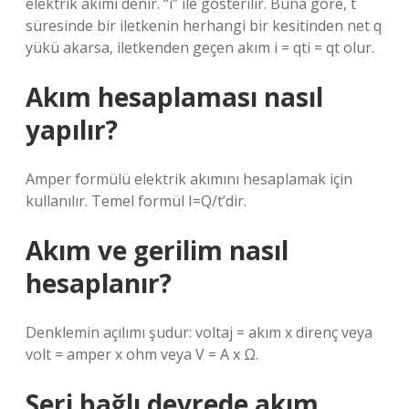
elektrik akımı denir. “i” ile gösterilir. Buna göre, t
süresinde bir iletkenin herhangi bir kesitinden net q
yükü akarsa, iletkenden geçen akım i = qti = qt olur.
Akım hesaplaması nasıl
yapılır?
Amper formülü elektrik akımını hesaplamak için
kullanılır. Temel formül I=Q/t’dir.
Akım ve gerilim nasıl
hesaplanır?
Denklemin açılımı şudur: voltaj = akım x direnç veya
volt = amper x ohm veya V = A x Ω.
Seri bağlı devrede akım