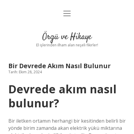
menüyü
Anasayfa
aç
Gizlilik Politikası
Örgü ve Hikaye
Yasal Uyarı
El işlerinden ilham alan neşeli fikirler!
Hakkımızda
Bir Devrede Akım Nasıl Bulunur
Tarih: Ekim 28, 2024
Devrede akım nasıl
bulunur?
Bir iletken ortamın herhangi bir kesitinden belirli bir
yönde birim zamanda akan elektrik yükü miktarına