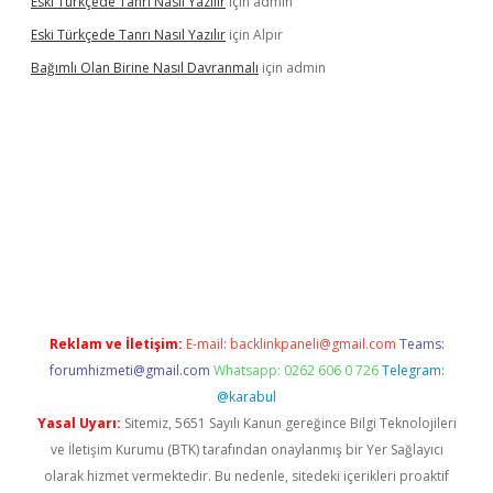
Eski Türkçede Tanrı Nasıl Yazılır
için
admin
Eski Türkçede Tanrı Nasıl Yazılır
için
Alpır
Bağımlı Olan Birine Nasıl Davranmalı
için
admin
acasino
Reklam ve İletişim:
E-mail:
backlinkpaneli@gmail.com
Teams:
forumhizmeti@gmail.com
Whatsapp: 0262 606 0 726
Telegram:
@karabul
Yasal Uyarı:
Sitemiz, 5651 Sayılı Kanun gereğince Bilgi Teknolojileri
ve İletişim Kurumu (BTK) tarafından onaylanmış bir Yer Sağlayıcı
olarak hizmet vermektedir. Bu nedenle, sitedeki içerikleri proaktif