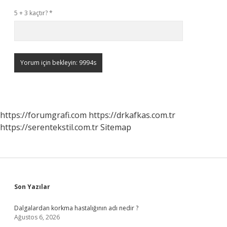
5 + 3 kaçtır?
*
https://forumgrafi.com
https://drkafkas.com.tr
https://serentekstil.com.tr
Sitemap
Sidebar
Son Yazılar
Dalgalardan korkma hastalığının adı nedir ?
Ağustos 6, 2026