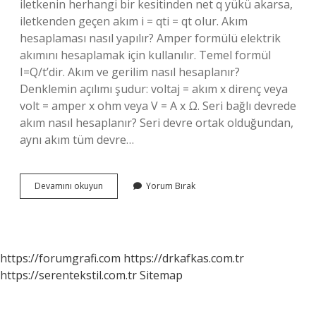
iletkenin herhangi bir kesitinden net q yükü akarsa,
iletkenden geçen akım i = qti = qt olur. Akım
hesaplaması nasıl yapılır? Amper formülü elektrik
akımını hesaplamak için kullanılır. Temel formül
I=Q/t’dir. Akım ve gerilim nasıl hesaplanır?
Denklemin açılımı şudur: voltaj = akım x direnç veya
volt = amper x ohm veya V = A x Ω. Seri bağlı devrede
akım nasıl hesaplanır? Seri devre ortak olduğundan,
aynı akım tüm devre…
Bir
Devamını okuyun
Yorum Bırak
Devrede
Akım
Nasıl
Bulunur
https://forumgrafi.com
https://drkafkas.com.tr
https://serentekstil.com.tr
Sitemap