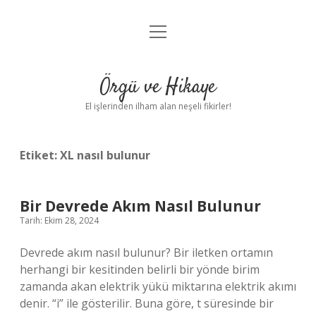
menüyü
Anasayfa
aç
Gizlilik Politikası
Örgü ve Hikaye
Yasal Uyarı
El işlerinden ilham alan neşeli fikirler!
Hakkımızda
Etiket:
XL nasıl bulunur
Bir Devrede Akım Nasıl Bulunur
Tarih: Ekim 28, 2024
Devrede akım nasıl bulunur? Bir iletken ortamın
herhangi bir kesitinden belirli bir yönde birim
zamanda akan elektrik yükü miktarına elektrik akımı
denir. “i” ile gösterilir. Buna göre, t süresinde bir