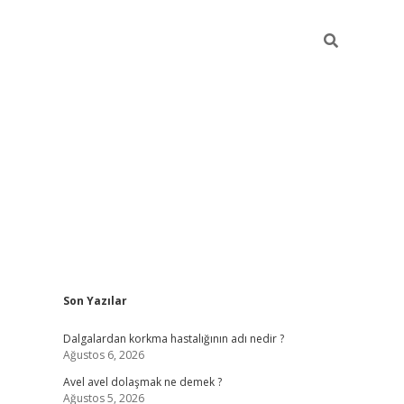
Sidebar
Son Yazılar
piabellacas
Dalgalardan korkma hastalığının adı nedir ?
Ağustos 6, 2026
Avel avel dolaşmak ne demek ?
Ağustos 5, 2026