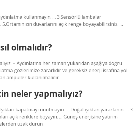
ydınlatma kullanmayın. … 3.Sensörlü lambalar
 … 5.Ortamınızın duvarlarını açık renge boyayabilirsiniz. …
ıl olmalıdır?
ıyız. – Aydınlatma her zaman yukarıdan aşağıya doğru
atma gözlerimize zararlıdır ve gereksiz enerji israfına yol
an ampuller kullanılmalıdır.
çin neler yapmalıyız?
Işıkları kapatmayı unutmayın. … Doğal ışıktan yararlanın. … 3
nları açık renklere boyayın. … Güneş enerjisine yatırım
elerden uzak durun.