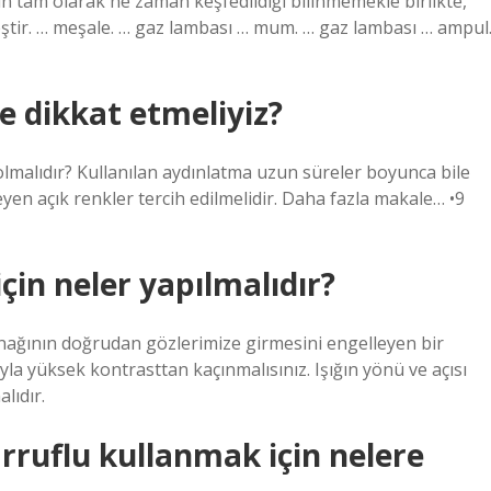
 tam olarak ne zaman keşfedildiği bilinmemekle birlikte,
eştir. … meşale. … gaz lambası … mum. … gaz lambası … ampul
e dikkat etmeliyiz?
olmalıdır? Kullanılan aydınlatma uzun süreler boyunca bile
yen açık renkler tercih edilmelidir. Daha fazla makale… •9
çin neler yapılmalıdır?
kaynağının doğrudan gözlerimize girmesini engelleyen bir
la yüksek kontrasttan kaçınmalısınız. Işığın yönü ve açısı
lıdır.
rruflu kullanmak için nelere