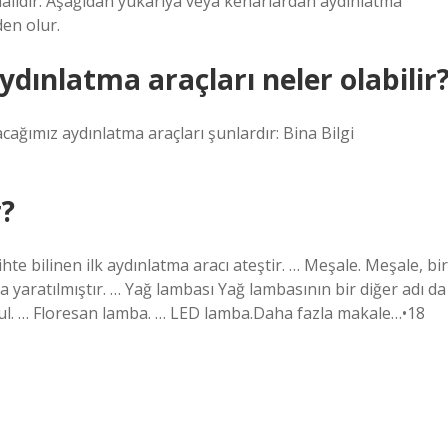
lıdır. Aşağıdan yukarıya veya kenarlardan aydınlatma
den olur.
ydınlatma araçları neler olabilir
ğımız aydınlatma araçları şunlardır: Bina Bilgi
r?
e bilinen ilk aydınlatma aracı ateştir. … Meşale. Meşale, bir
a yaratılmıştır. … Yağ lambası Yağ lambasının bir diğer adı da
ul. … Floresan lamba. … LED lamba.Daha fazla makale…•18