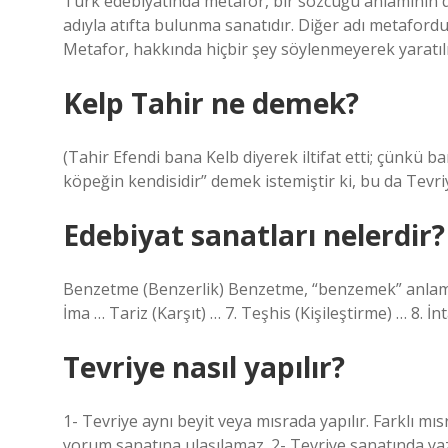
Türk edebiyatında metafor, bir sözcüğü anlamının dı
adıyla atıfta bulunma sanatıdır. Diğer adı metafordur.
Metafor, hakkında hiçbir şey söylenmeyerek yaratılı
Kelp Tahir ne demek?
(Tahir Efendi bana Kelb diyerek iltifat etti; çünkü b
köpeğin kendisidir” demek istemiştir ki, bu da Tevriy
Edebiyat sanatları nelerdir?
Benzetme (Benzerlik) Benzetme, “benzemek” anlamın
İma … Tariz (Karşıt) … 7. Teşhis (Kişileştirme) … 8. 
Tevriye nasıl yapılır?
1- Tevriye aynı beyit veya mısrada yapılır. Farklı mı
yorum sanatına ulaşılamaz. 2- Tevriye sanatında yazılı