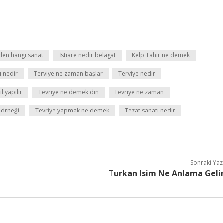
nden hangi sanat
İstiare nedir belagat
Kelp Tahir ne demek
ı nedir
Terviye ne zaman başlar
Terviye nedir
l yapılır
Tevriye ne demek din
Tevriye ne zaman
 örneği
Tevriye yapmak ne demek
Tezat sanatı nedir
Sonraki Yaz
Turkan Isim Ne Anlama Geli