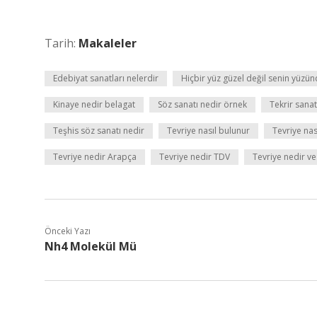
Tarih:
Makaleler
Edebiyat sanatları nelerdir
Hiçbir yüz güzel değil senin yüzü
Kinaye nedir belagat
Söz sanatı nedir örnek
Tekrir sanat
Teşhis söz sanatı nedir
Tevriye nasıl bulunur
Tevriye nası
Tevriye nedir Arapça
Tevriye nedir TDV
Tevriye nedir ve
Önceki Yazı
Nh4 Molekül Mü