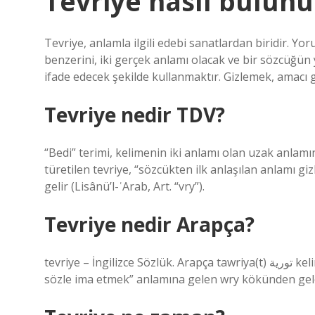
Tevriye nasıl bulunu
Tevriye, anlamla ilgili edebi sanatlardan biridir. Yor
benzerini, iki gerçek anlamı olacak ve bir sözcüğü
ifade edecek şekilde kullanmaktır. Gizlemek, amacı 
Tevriye nedir TDV?
“Bedi” terimi, kelimenin iki anlamı olan uzak anlamı
türetilen tevriye, “sözcükten ilk anlaşılan anlamı 
gelir (Lisânü’l-ʿArab, Art. “vry”).
Tevriye nedir Arapça?
tevriye – İngilizce Sözlük. Arapça tawriya(t) تورية kelimesinden türeyen ve “amacı veya anlamı gizlemek, örtülü bir
sözle ima etmek” anlamına gelen wry kökünden gele