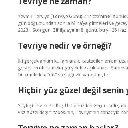
Tevriye ne zaman?
Yevm-i Terviye (Terviye Günü) Zilhicce’nin 8. günü
gün doğumundan sonra Mina’ya gitmeleri ve geceyi M
2023… Son gün, Zihilja ayının 8. günü, bu yıl 26 Hazi
Tevriye nedir ve örneği?
İki gerçek anlam kullanılarak, kastedilen anlam uza
gösterilecek cümleler şu şekilde açıklanır: – Sarımsa
bu cümledeki “dis” sözcüğüyle yaratılmıştır.
Hiçbir yüz güzel değil seni
Söyleşi. “Belki Bir Kuş Üstümüzden Geçer” adlı şar
yüz güzel değil” ifadesinin, Tavriye’nin sanatıyla her 
Terviye ne zaman başlar?