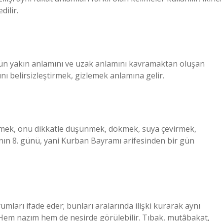
ilir.
cüğün yakın anlamını ve uzak anlamını kavramaktan oluşan
ı belirsizleştirmek, gizlemek anlamına gelir.
memek, onu dikkatle düşünmek, dökmek, suya çevirmek,
ının 8. günü, yani Kurban Bayramı arifesinden bir gün
umları ifade eder; bunları aralarında ilişki kurarak aynı
. Hem nazım hem de nesirde görülebilir. Tıbak, mutâbakat,