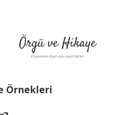
Örgü ve Hikaye
El işlerinden ilham alan neşeli fikirler!
e Örnekleri