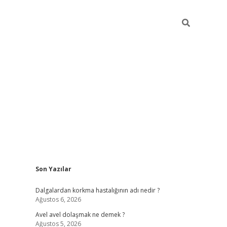
Sidebar
Son Yazılar
piabellacas
Dalgalardan korkma hastalığının adı nedir ?
Ağustos 6, 2026
Avel avel dolaşmak ne demek ?
Ağustos 5, 2026