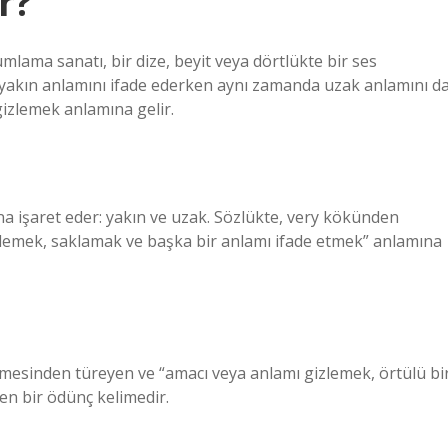
r?
umlama sanatı, bir dize, beyit veya dörtlükte bir ses
n yakın anlamını ifade ederken aynı zamanda uzak anlamını d
gizlemek anlamına gelir.
na işaret eder: yakın ve uzak. Sözlükte, very kökünden
gizlemek, saklamak ve başka bir anlamı ifade etmek” anlamına
n bir ödünç kelimedir.