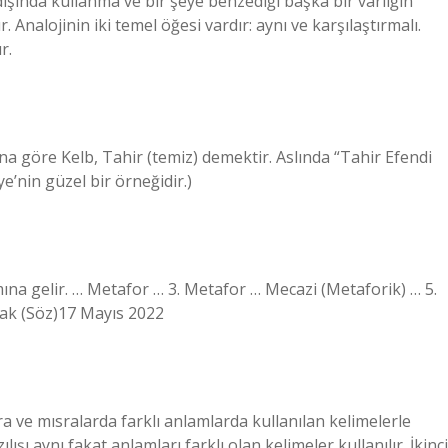
şında kullanma ve bir şeye benzediği başka bir varlığın
 Analojinin iki temel öğesi vardır: aynı ve karşılaştırmalı.
r.
ana göre Kelb, Tahir (temiz) demektir. Aslında “Tahir Efendi
e’nin güzel bir örneğidir.)
a gelir. … Metafor … 3. Metafor … Mecazi (Metaforik) … 5.
İntak (Söz)17 Mayıs 2022
sra ve mısralarda farklı anlamlarda kullanılan kelimelerle
şı aynı fakat anlamları farklı olan kelimeler kullanılır. İkinci