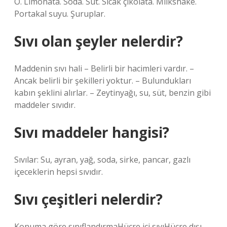
O. Limonata. Soda. Süt. Sıcak çikolata. Milkshake.
Portakal suyu. Şuruplar.
Sıvı olan şeyler nelerdir?
Maddenin sıvı hali – Belirli bir hacimleri vardır. –
Ancak belirli bir şekilleri yoktur. – Bulundukları
kabın şeklini alırlar. – Zeytinyağı, su, süt, benzin gibi
maddeler sıvıdır.
Sıvı maddeler hangisi?
Sıvılar: Su, ayran, yağ, soda, sirke, pancar, gazlı
içeceklerin hepsi sıvıdır.
Sıvı çeşitleri nelerdir?
Konuma göre sınıflandırmaHücre içi sıvıHücre dışı