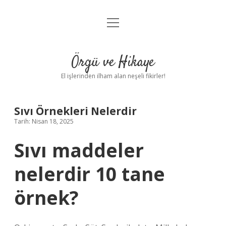
menüyü
Anasayfa
aç
Gizlilik Politikası
Örgü ve Hikaye
Yasal Uyarı
El işlerinden ilham alan neşeli fikirler!
Hakkımızda
Sıvı Örnekleri Nelerdir
Tarih: Nisan 18, 2025
Sıvı maddeler
nelerdir 10 tane
örnek?