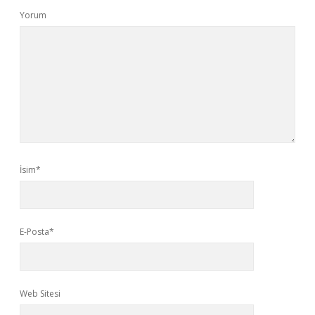
Yorum
İsim*
E-Posta*
Web Sitesi