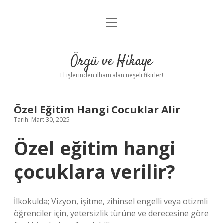
menüyü
Anasayfa
aç
Gizlilik Politikası
Örgü ve Hikaye
Yasal Uyarı
El işlerinden ilham alan neşeli fikirler!
Hakkımızda
Özel Eğitim Hangi Cocuklar Alir
Tarih: Mart 30, 2025
Özel eğitim hangi
çocuklara verilir?
İlkokulda; Vizyon, işitme, zihinsel engelli veya otizmli
öğrenciler için, yetersizlik türüne ve derecesine göre