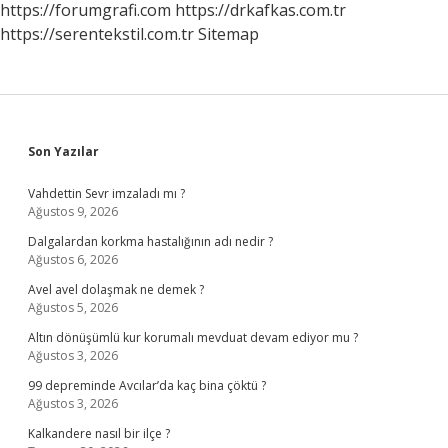
https://forumgrafi.com
https://drkafkas.com.tr
https://serentekstil.com.tr
Sitemap
Sidebar
Son Yazılar
Vahdettin Sevr imzaladı mı ?
Ağustos 9, 2026
Dalgalardan korkma hastalığının adı nedir ?
Ağustos 6, 2026
Avel avel dolaşmak ne demek ?
Ağustos 5, 2026
Altın dönüşümlü kur korumalı mevduat devam ediyor mu ?
Ağustos 3, 2026
99 depreminde Avcılar’da kaç bina çöktü ?
Ağustos 3, 2026
Kalkandere nasıl bir ilçe ?