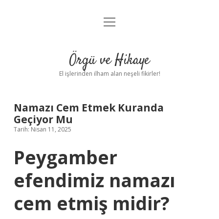
menüyü
Anasayfa
aç
Gizlilik Politikası
Örgü ve Hikaye
Yasal Uyarı
El işlerinden ilham alan neşeli fikirler!
Hakkımızda
Namazı Cem Etmek Kuranda
Geçiyor Mu
Tarih: Nisan 11, 2025
Peygamber
efendimiz namazı
cem etmiş midir?