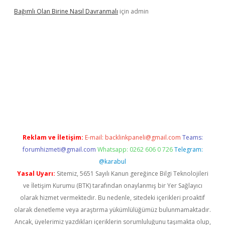
Bağımlı Olan Birine Nasıl Davranmalı
için
admin
ellacasino
Reklam ve İletişim:
E-mail:
backlinkpaneli@gmail.com
Teams:
forumhizmeti@gmail.com
Whatsapp: 0262 606 0 726
Telegram:
@karabul
Yasal Uyarı:
Sitemiz, 5651 Sayılı Kanun gereğince Bilgi Teknolojileri
ve İletişim Kurumu (BTK) tarafından onaylanmış bir Yer Sağlayıcı
olarak hizmet vermektedir. Bu nedenle, sitedeki içerikleri proaktif
olarak denetleme veya araştırma yükümlülüğümüz bulunmamaktadır.
Ancak, üyelerimiz yazdıkları içeriklerin sorumluluğunu taşımakta olup,