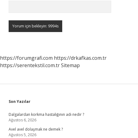
https://forumgrafi.com
https://drkafkas.com.tr
https://serentekstil.com.tr
Sitemap
Sidebar
Son Yazılar
Dalgalardan korkma hastalığının adı nedir ?
Ağustos 6, 2026
Avel avel dolaşmak ne demek ?
Ağustos 5, 2026