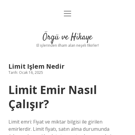
menüyü
Anasayfa
aç
Gizlilik Politikası
Örgü ve Hikaye
Yasal Uyarı
El işlerinden ilham alan neşeli fikirler!
Hakkımızda
Limit Işlem Nedir
Tarih: Ocak 16, 2025
Limit Emir Nasıl
Çalışır?
Limit emri: Fiyat ve miktar bilgisi ile girilen
emirlerdir. Limit fiyatı, satın alma durumunda