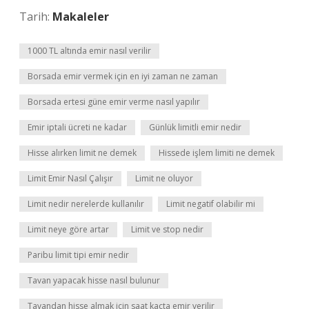
Tarih:
Makaleler
1000 TL altında emir nasıl verilir
Borsada emir vermek için en iyi zaman ne zaman
Borsada ertesi güne emir verme nasıl yapılır
Emir iptali ücreti ne kadar
Günlük limitli emir nedir
Hisse alırken limit ne demek
Hissede işlem limiti ne demek
Limit Emir Nasıl Çalışır
Limit ne oluyor
Limit nedir nerelerde kullanılır
Limit negatif olabilir mi
Limit neye göre artar
Limit ve stop nedir
Paribu limit tipi emir nedir
Tavan yapacak hisse nasıl bulunur
Tavandan hisse almak için saat kaçta emir verilir