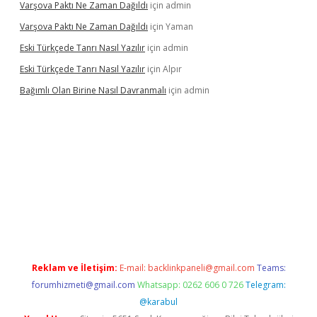
Varşova Paktı Ne Zaman Dağıldı
için
admin
Varşova Paktı Ne Zaman Dağıldı
için
Yaman
Eski Türkçede Tanrı Nasıl Yazılır
için
admin
Eski Türkçede Tanrı Nasıl Yazılır
için
Alpır
Bağımlı Olan Birine Nasıl Davranmalı
için
admin
acasino
Reklam ve İletişim:
E-mail:
backlinkpaneli@gmail.com
Teams:
forumhizmeti@gmail.com
Whatsapp: 0262 606 0 726
Telegram:
@karabul