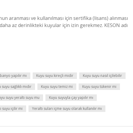
un aranması ve kullanılması için sertifika (lisans) alınması
aha az derinlikteki kuyular için izin gerekmez. KESON adı
 banyo yapılır mı
Kuyu suyu kireçli midir
Kuyu suyu nasıl içilebilir
 suyu sağlıklı mıdır
Kuyu suyu temiz mi
Kuyu suyu tükenir mi
uyu suyu yeraltı suyu mu
Kuyu suyuyla çay yapılır mı
ı suyu içilir mi
Yeraltı suları içme suyu olarak kullanılır mı