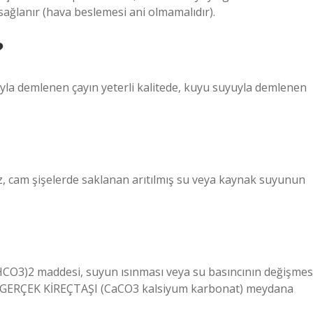
ağlanır (hava beslemesi ani olmamalıdır).
?
uyla demlenen çayın yeterli kalitede, kuyu suyuyla demlenen
imiz, cam şişelerde saklanan arıtılmış su veya kaynak suyunun
CO3)2 maddesi, suyun ısınması veya su basıncının değişmes
ek GERÇEK KİREÇTAŞI (CaCO3 kalsiyum karbonat) meydana