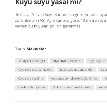
Kuyu suyu yasal mı?
167 sayılı Yeraltı Suyu Kanunu’na göre, yeraltı suyun
zorunludur (YAS). Aynı kanuna göre, 10 metre veya d
verilen bu kuyular için izin gerekmez.
Tarih:
Makaleler
En saglıklı su hangisi
Kuyu suyu içilebilir mi
Kuyu suyu ile
Kuyu suyu nasıl temiz olur
Kuyu suyu neden acı olur
Kuyu
Kuyu suyu yasal mı
Kuyu suyu yemeklerde kullanılır mı
K
Sondaj suları içilir mi
Su kuyusu ömrü ne kadardır
Yer alt