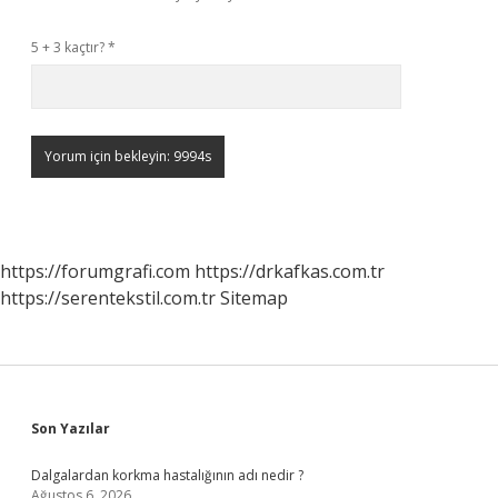
5 + 3 kaçtır?
*
https://forumgrafi.com
https://drkafkas.com.tr
https://serentekstil.com.tr
Sitemap
Sidebar
Son Yazılar
Dalgalardan korkma hastalığının adı nedir ?
Ağustos 6, 2026