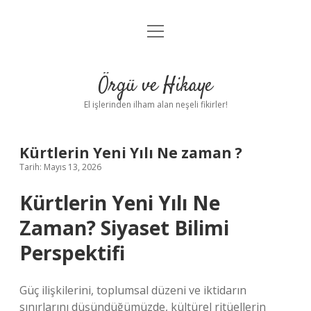
menüyü
Anasayfa
aç
Gizlilik Politikası
Örgü ve Hikaye
Yasal Uyarı
El işlerinden ilham alan neşeli fikirler!
Hakkımızda
Kürtlerin Yeni Yılı Ne zaman ?
Tarih: Mayıs 13, 2026
Kürtlerin Yeni Yılı Ne
Zaman? Siyaset Bilimi
Perspektifi
Güç ilişkilerini, toplumsal düzeni ve iktidarın
sınırlarını düşündüğümüzde, kültürel ritüellerin