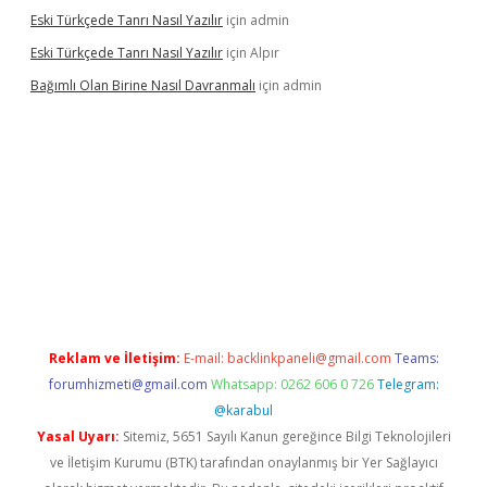
Eski Türkçede Tanrı Nasıl Yazılır
için
admin
Eski Türkçede Tanrı Nasıl Yazılır
için
Alpır
Bağımlı Olan Birine Nasıl Davranmalı
için
admin
llacasino
Reklam ve İletişim:
E-mail:
backlinkpaneli@gmail.com
Teams:
forumhizmeti@gmail.com
Whatsapp: 0262 606 0 726
Telegram:
@karabul
Yasal Uyarı:
Sitemiz, 5651 Sayılı Kanun gereğince Bilgi Teknolojileri
ve İletişim Kurumu (BTK) tarafından onaylanmış bir Yer Sağlayıcı