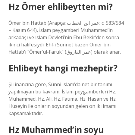
Hz Ömer ehlibeytten mi?
Ömer bin Hattab (Arapça: عمر ابن الخطاب‎; c. 583/584
– Kasım 644), İslam peygamberi Muhammed’in
arkadaşı ve İslam Devleti’nin Ebu Bekir’den sonra
ikinci halifesiydi. Ehl-i Sünnet bazen Ömer bin
Hattab’ı “Ömer’ül-Faruk” (عمر الفاروق) olarak anar.
Ehlibeyt hangi mezheptir?
Şii inancına göre, Sünni İslam’da net bir tanımı
yapılmayan bu kavram, İslam peygamberleri Hz.
Muhammed, Hz. Ali, Hz. Fatıma, Hz. Hasan ve Hz.
Hüseyin ile onların soyundan gelen on iki imamı
kapsamaktadır.
Hz Muhammed’in soyu