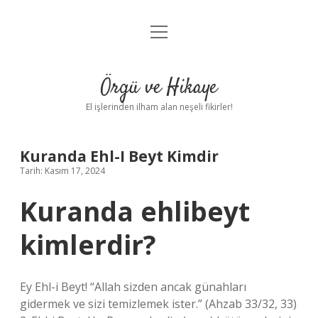
menüyü
Anasayfa
aç
Gizlilik Politikası
Örgü ve Hikaye
Yasal Uyarı
El işlerinden ilham alan neşeli fikirler!
Hakkımızda
Kuranda Ehl-I Beyt Kimdir
Tarih: Kasım 17, 2024
Kuranda ehlibeyt
kimlerdir?
Ey Ehl-i Beyt! “Allah sizden ancak günahları
gidermek ve sizi temizlemek ister.” (Ahzab 33/32, 33)