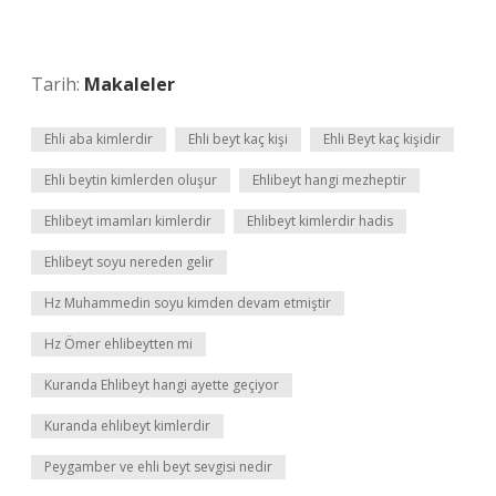
Tarih:
Makaleler
Ehli aba kimlerdir
Ehli beyt kaç kişi
Ehli Beyt kaç kişidir
Ehli beytin kimlerden oluşur
Ehlibeyt hangi mezheptir
Ehlibeyt imamları kimlerdir
Ehlibeyt kimlerdir hadis
Ehlibeyt soyu nereden gelir
Hz Muhammedin soyu kimden devam etmiştir
Hz Ömer ehlibeytten mi
Kuranda Ehlibeyt hangi ayette geçiyor
Kuranda ehlibeyt kimlerdir
Peygamber ve ehli beyt sevgisi nedir