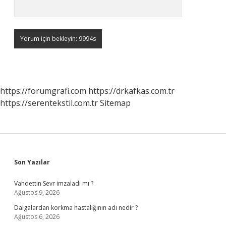
https://forumgrafi.com
https://drkafkas.com.tr
https://serentekstil.com.tr
Sitemap
Sidebar
Son Yazılar
Vahdettin Sevr imzaladı mı ?
Ağustos 9, 2026
Dalgalardan korkma hastalığının adı nedir ?
Ağustos 6, 2026