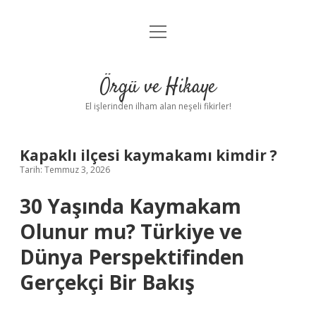
menüyü
Anasayfa
aç
Gizlilik Politikası
Örgü ve Hikaye
Yasal Uyarı
El işlerinden ilham alan neşeli fikirler!
Hakkımızda
Kapaklı ilçesi kaymakamı kimdir ?
Tarih: Temmuz 3, 2026
30 Yaşında Kaymakam
Olunur mu? Türkiye ve
Dünya Perspektifinden
Gerçekçi Bir Bakış