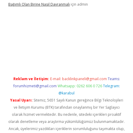
Bağımlı Olan Birine Nasıl Davranmalı
için
admin
casino
Reklam ve İletişim:
E-mail:
backlinkpaneli@gmail.com
Teams:
forumhizmeti@gmail.com
Whatsapp: 0262 606 0 726
Telegram:
@karabul
Yasal Uyarı:
Sitemiz, 5651 Sayılı Kanun gereğince Bilgi Teknolojileri
ve İletişim Kurumu (BTK) tarafından onaylanmış bir Yer Sağlayıcı
olarak hizmet vermektedir. Bu nedenle, sitedeki içerikleri proaktif
olarak denetleme veya araştırma yükümlülüğümüz bulunmamaktadır.
Ancak, üyelerimiz yazdıkları içeriklerin sorumluluğunu taşımakta olup,