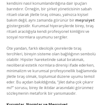
kendisini nasıl konumlandırdığına dair ipuçları
barındırır. Örneğin, bir şirket yöneticisinin sabah
ritüeli olarak jiletle tıraş olması, yalnızca kişisel
bakım değil, aynı zamanda görünür bir
meşruiyet
göstergesidir. Kurumsal hiyerarşilerde birey, tıraş
ritüeli aracılığıyla kendi profesyonel kimliğini ve
sosyal normlara uyumunu sergiler.
Öte yandan, farklı ideolojik çevrelerde tıraş
tercihleri, bireyin sisteme olan bağlılığının sembolü
olabilir. Hipster hareketinde sakal bırakmak,
neoliberal estetik normlara direnişi ifade ederken,
minimalizm ve kurumsal profesyonellik bağlamında
jiletle tıraş olmak, toplumsal düzene uyumu temsil
eder. Bu açıdan bakıldığında, “jilet daha çok çıkarır
mı?” sorusu, birey ile iktidar arasındaki görünmez
sözleşmenin metaforik bir yansımasıdır.
Kurumlar, Normlar ve Meşruiyet