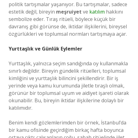
politik tartışmalar yaşanıyor. Bu tartışmalar, sadece
estetik değil, bireyin
meşruiyet
ve
katılım
hakkını
sembolize eder. Tıraş ritüeli, böylece küçük bir
davranış gibi görünse de, iktidar ilişkilerini, bireysel
özgürlükleri ve toplumsal normları tartışmaya açar.
Yurttaşlık ve Günlük Eylemler
Yurttaşlık, yalnızca seçim sandığında oy kullanmakla
sınırlı değildir. Bireyin gündelik ritüelleri, toplumsal
kimliğini ve yurttaşlık bilincini şekillendirir. Bir iş
yerinde veya kamu kurumunda jiletle tıraşlı olmak,
görünür bir toplumsal uyum ve aidiyet işareti olarak
okunabilir. Bu, bireyin iktidar ilişkilerine dolaylı bir
katılımıdır.
Benim kendi gözlemlerimden bir örnek, İstanbul’da
bir kamu ofisinde geçirdiğim birkaç hafta boyunca
ortaya çıktı: çalışanların çoğu, sabah ritüelinde jilet