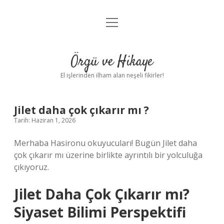
menüyü
Anasayfa
aç
Gizlilik Politikası
Örgü ve Hikaye
Yasal Uyarı
El işlerinden ilham alan neşeli fikirler!
Hakkımızda
Jilet daha çok çıkarır mı ?
Tarih: Haziran 1, 2026
Merhaba Hasironu okuyucuları! Bugün Jilet daha
çok çıkarır mı üzerine birlikte ayrıntılı bir yolculuğa
çıkıyoruz.
Jilet Daha Çok Çıkarır mı?
Siyaset Bilimi Perspektifi