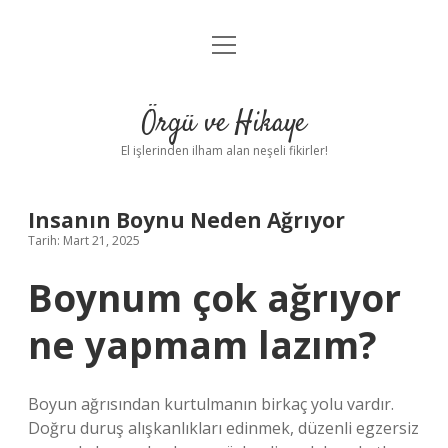
menüyü
Anasayfa
aç
Gizlilik Politikası
Örgü ve Hikaye
Yasal Uyarı
El işlerinden ilham alan neşeli fikirler!
Hakkımızda
Insanın Boynu Neden Ağrıyor
Tarih: Mart 21, 2025
Boynum çok ağrıyor
ne yapmam lazım?
Boyun ağrısından kurtulmanın birkaç yolu vardır.
Doğru duruş alışkanlıkları edinmek, düzenli egzersiz