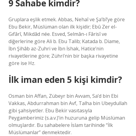
9 Sahabe kimdir?
Gruplara eşlik etmek. Abbas, Nehaî ve Şa’bî’ye göre
Ebu Bekir, Müslüman olan ilk kişidir; Ebû Zer el-
Gıfârî, Mikdâd née. Esved, Selmân-ı Fârisî ve
diğerlerine göre Ali b. Ebu Talib; Katada b. Diame,
İbn Şihâb az-Zuhri ve İbn İshak, Hatice’nin
rivayetlerine göre; Zühri’nin bir başka rivayetine
göre ise Hz.
İlk iman eden 5 kişi kimdir?
Osman bin Affan, Zübeyr bin Avvam, Sa’d bin Ebi
Vakkas, Abdurrahman bin Avf, Talha bin Ubeydullah
gibi şahsiyetler. Ebu Bekir vasıtasıyla
Peygamberimiz (s.a.v.)’in huzuruna gelip Müslüman
olmuşlardır. Bu sahabelere İslam tarihinde “İlk
Müslümanlar” denmektedir.