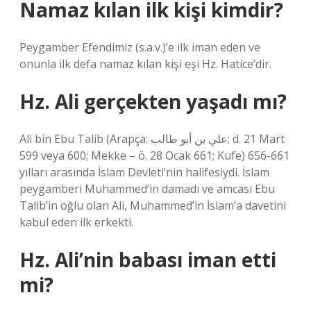
Namaz kılan ilk kişi kimdir?
Peygamber Efendimiz (s.a.v.)’e ilk iman eden ve
onunla ilk defa namaz kılan kişi eşi Hz. Hatice’dir.
Hz. Ali gerçekten yaşadı mı?
Ali bin Ebu Talib (Arapça: علي بن أبو طالب; d. 21 Mart
599 veya 600; Mekke – ö. 28 Ocak 661; Kufe) 656-661
yılları arasında İslam Devleti’nin halifesiydi. İslam
peygamberi Muhammed’in damadı ve amcası Ebu
Talib’in oğlu olan Ali, Muhammed’in İslam’a davetini
kabul eden ilk erkekti.
Hz. Ali’nin babası iman etti
mi?