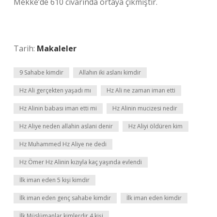
Mekke’de 610 civarında ortaya çıkmıştır.
Tarih:
Makaleler
9 Sahabe kimdir
Allahın iki aslanı kimdir
Hz Ali gerçekten yaşadı mı
Hz Ali ne zaman iman etti
Hz Alinin babası iman etti mi
Hz Alinin mucizesi nedir
Hz Aliye neden allahin aslani denir
Hz Aliyi öldüren kim
Hz Muhammed Hz Aliye ne dedi
Hz Ömer Hz Alinin kızıyla kaç yaşında evlendi
İlk iman eden 5 kişi kimdir
İlk iman eden genç sahabe kimdir
İlk iman eden kimdir
İlk Müslümanlar kimlerdir 4 kişi