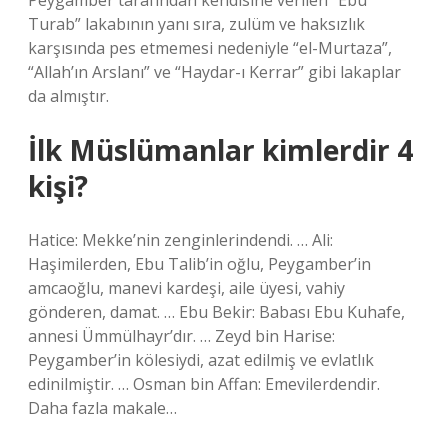
Peygamber tarafından kendisine verilen “Ebu
Turab” lakabının yanı sıra, zulüm ve haksızlık
karşısında pes etmemesi nedeniyle “el-Murtaza”,
“Allah’ın Arslanı” ve “Haydar-ı Kerrar” gibi lakaplar
da almıştır.
İlk Müslümanlar kimlerdir 4
kişi?
Hatice: Mekke’nin zenginlerindendi. … Ali:
Haşimilerden, Ebu Talib’in oğlu, Peygamber’in
amcaoğlu, manevi kardeşi, aile üyesi, vahiy
gönderen, damat. … Ebu Bekir: Babası Ebu Kuhafe,
annesi Ümmülhayr’dır. … Zeyd bin Harise:
Peygamber’in kölesiydi, azat edilmiş ve evlatlık
edinilmiştir. … Osman bin Affan: Emevilerdendir.
Daha fazla makale…