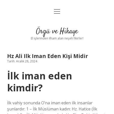
menüyü
Anasayfa
aç
Gizlilik Politikası
Örgü ve Hikaye
Yasal Uyarı
El işlerinden ilham alan neşeli fikirler!
Hakkımızda
Hz Ali Ilk Iman Eden Kişi Midir
Tarih: Aralık 28, 2024
İlk iman eden
kimdir?
İlk vahiy sonunda O’na iman eden ilk insanlar
şunlardır: 1 – İlk Müslüman kadın: Hz. Hatice (İlk