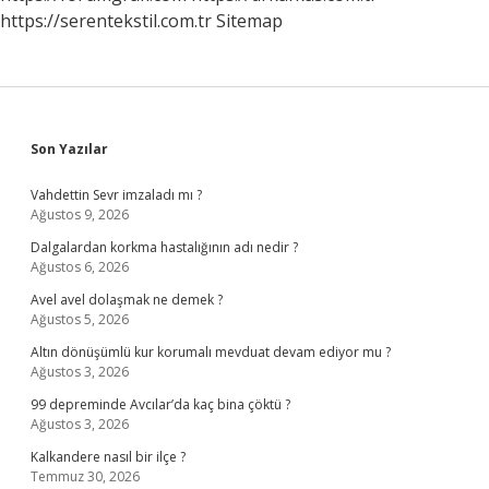
https://serentekstil.com.tr
Sitemap
Sidebar
Son Yazılar
Vahdettin Sevr imzaladı mı ?
Ağustos 9, 2026
Dalgalardan korkma hastalığının adı nedir ?
Ağustos 6, 2026
Avel avel dolaşmak ne demek ?
Ağustos 5, 2026
Altın dönüşümlü kur korumalı mevduat devam ediyor mu ?
Ağustos 3, 2026
99 depreminde Avcılar’da kaç bina çöktü ?
Ağustos 3, 2026
Kalkandere nasıl bir ilçe ?
Temmuz 30, 2026