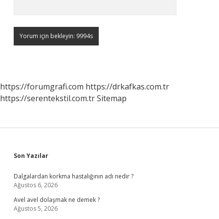
https://forumgrafi.com
https://drkafkas.com.tr
https://serentekstil.com.tr
Sitemap
Sidebar
Son Yazılar
Dalgalardan korkma hastalığının adı nedir ?
Ağustos 6, 2026
Avel avel dolaşmak ne demek ?
Ağustos 5, 2026