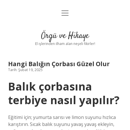
menüyü
Anasayfa
aç
Gizlilik Politikası
Örgü ve Hikaye
Yasal Uyarı
El işlerinden ilham alan neşeli fikirler!
Hakkımızda
Hangi Balığın Çorbası Güzel Olur
Tarih: Şubat 19, 2025
Balık çorbasına
terbiye nasıl yapılır?
Eğitimi için; yumurta sarısı ve limon suyunu hızlıca
karıştırın. Sıcak balık suyunu yavaş yavaş ekleyin,