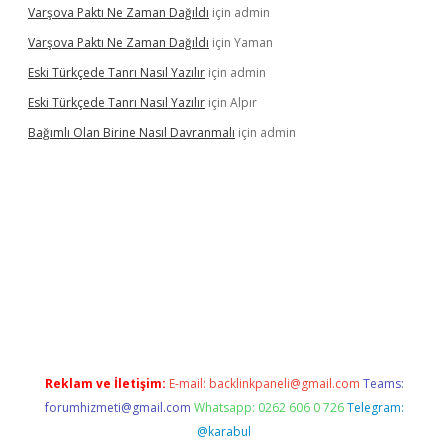
Varşova Paktı Ne Zaman Dağıldı
için
admin
Varşova Paktı Ne Zaman Dağıldı
için
Yaman
Eski Türkçede Tanrı Nasıl Yazılır
için
admin
Eski Türkçede Tanrı Nasıl Yazılır
için
Alpır
Bağımlı Olan Birine Nasıl Davranmalı
için
admin
llacasino
Reklam ve İletişim:
E-mail:
backlinkpaneli@gmail.com
Teams:
forumhizmeti@gmail.com
Whatsapp: 0262 606 0 726
Telegram:
@karabul