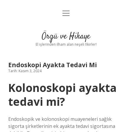
menüyü
Anasayfa
aç
Gizlilik Politikası
Örgü ve Hikaye
Yasal Uyarı
El işlerinden ilham alan neşeli fikirler!
Hakkımızda
Endoskopi Ayakta Tedavi Mi
Tarih: Kasım 3, 2024
Kolonoskopi ayakta
tedavi mi?
Endoskopik ve kolonoskopi muayeneleri sağlık
sigorta şirketlerinin ek ayakta tedavi sigortasına