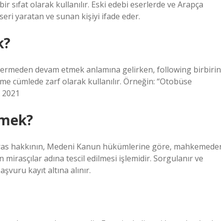
ir sıfat olarak kullanılır. Eski edebi eserlerde ve Arapça
seri yaratan ve sunan kişiyi ifade eder.
k?
vermeden devam etmek anlamına gelirken, following birbirin
ime cümlede zarf olarak kullanılır. Örneğin: “Otobüse
m 2021
emek?
e miras hakkının, Medeni Kanun hükümlerine göre, mahkemede
mirasçılar adına tescil edilmesi işlemidir. Sorgulanır ve
aşvuru kayıt altına alınır.