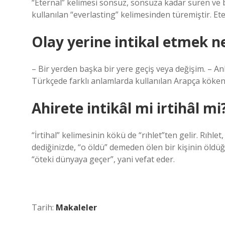
“Eternal” kelimesi sonsuz, sonsuza kadar süren ve 
kullanılan “everlasting” kelimesinden türemiştir. Et
Olay yerine intikal etmek 
– Bir yerden başka bir yere geçiş veya değişim. – A
Türkçede farklı anlamlarda kullanılan Arapça kökenli
Ahirete intikâl mi irtihâl mi
“İrtihal” kelimesinin kökü de “rıhlet”ten gelir. Rıhle
dediğinizde, “o öldü” demeden ölen bir kişinin öldü
“öteki dünyaya geçer”, yani vefat eder.
Tarih:
Makaleler