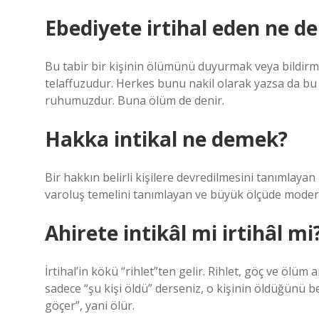
Ebediyete irtihal eden ne 
Bu tabir bir kişinin ölümünü duyurmak veya bildirmek
telaffuzudur. Herkes bunu nakil olarak yazsa da bu
ruhumuzdur. Buna ölüm de denir.
Hakka intikal ne demek?
Bir hakkın belirli kişilere devredilmesini tanımlaya
varoluş temelini tanımlayan ve büyük ölçüde modern h
Ahirete intikâl mi irtihâl mi
İrtihal’in kökü “rihlet”ten gelir. Rihlet, göç ve ölüm
sadece “şu kişi öldü” derseniz, o kişinin öldüğünü b
göçer”, yani ölür.