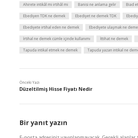
Ahirete intikâl mi irtihâl mi
Banisi ne anlama gelir
Biad e
Ebediyen TDK ne demek
Ebediyet ne demek TDK
Ebediy
Ebediyete irtihal eden ne demek
Ebediyete ulaşmak ne deme
İrtihal ne demek cümle içinde kullanımı
İttihat ne demek
Tapuda intikal etmek ne demek
Tapuda yazan intikal ne dem
Önceki Yazı
Düzeltilmiş Hisse Fiyatı Nedir
Bir yanıt yazın
E-posta adresiniz yayınlanmayacak.
Gerekli alanlar