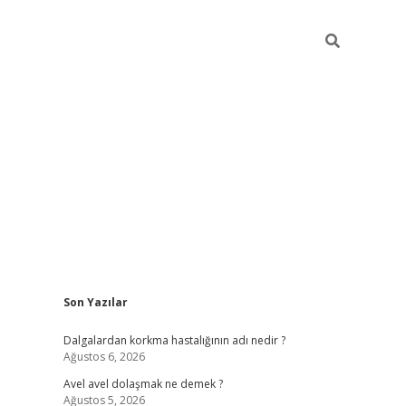
Sidebar
Son Yazılar
piabellacas
Dalgalardan korkma hastalığının adı nedir ?
Ağustos 6, 2026
Avel avel dolaşmak ne demek ?
Ağustos 5, 2026