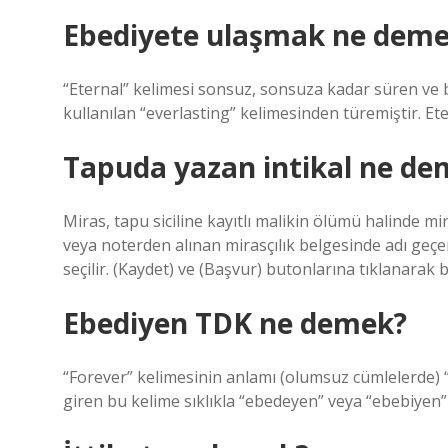
Ebediyete ulaşmak ne dem
“Eternal” kelimesi sonsuz, sonsuza kadar süren ve 
kullanılan “everlasting” kelimesinden türemiştir. Et
Tapuda yazan intikal ne de
Miras, tapu siciline kayıtlı malikin ölümü halind
veya noterden alınan mirasçılık belgesinde adı geçen 
seçilir. (Kaydet) ve (Başvur) butonlarına tıklanarak b
Ebediyen TDK ne demek?
“Forever” kelimesinin anlamı (olumsuz cümlelerde) “
giren bu kelime sıklıkla “ebedeyen” veya “ebebiyen” o