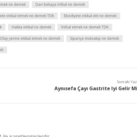
tmek ne demek
Darı bekaya irtihal ne demek
ete intikal etmek ne demek TDK
Ebediyete intikal etti ne demek
k
Hakka intikal ne demek
İrtihal etmek ne demek TDK
Olay yerine intikal etmek ne demek
Siparişe müteakip ne demek
ek
Sonraki Yaz
Aynısefa Çayı Gastrite Iyi Gelir M
*
ile işaretlenmişlerdir