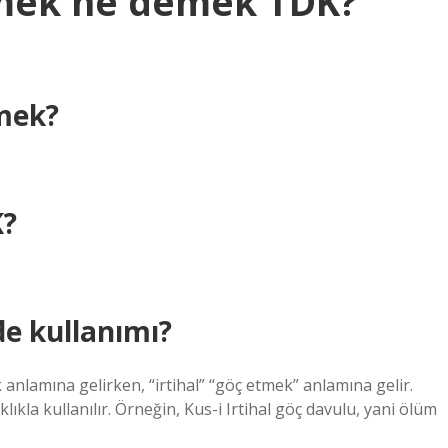
tmek ne demek TDK?
emek?
K?
de kullanımı?
 anlamına gelirken, “irtihal” “göç etmek” anlamına gelir.
lıkla kullanılır. Örneğin, Kus-i Irtihal göç davulu, yani ölüm