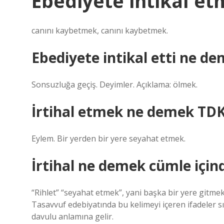
Ebediyete intikal e
canını kaybetmek, canını kaybetmek.
Ebediyete intikal etti ne d
Sonsuzluğa geçiş. Deyimler. Açıklama: ölmek.
İrtihal etmek ne demek TD
Eylem. Bir yerden bir yere seyahat etmek.
İrtihal ne demek cümle için
“Rihlet” “seyahat etmek”, yani başka bir yere gitmek
Tasavvuf edebiyatında bu kelimeyi içeren ifadeler sık
davulu anlamına gelir.