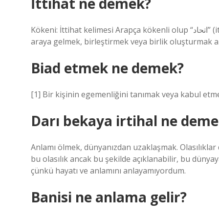
İttihat ne demek?
Kökeni: İttihat kelimesi Arapça kökenli olup “اتحاد” (ittihad) kelimesinden türemiştir. Anlamı: İttihat kelimesi bir
araya gelmek, birleştirmek veya birlik oluşturmak a
Biad etmek ne demek?
[1] Bir kişinin egemenliğini tanımak veya kabul etm
Darı bekaya irtihal ne dem
Anlamı ölmek, dünyanızdan uzaklaşmak. Olasılıklar d
bu olasılık ancak bu şekilde açıklanabilir, bu dü
çünkü hayatı ve anlamını anlayamıyordum.
Banisi ne anlama gelir?