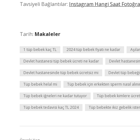
Tavsiyeli Bağlantılar:
Instagram Hangi Saat Fotoğraf 
Tarih:
Makaleler
1 tüp bebek kaç TL
2024 tüp bebek fiyatı ne kadar
Aşıla
Devlet hastanesi tüp bebek ücreti ne kadar
Devlet hastanesin
Devlet hastanesinde tüp bebek ücretsiz mi
Devlet tüp bebeğin
Tüp bebek helal mi
Tüp bebek için erkekten sperm nasıl alını
Tüp bebek iğneleri ne kadar tutuyor
Tüp bebek kimlere ücret
Tüp bebek tedavisi kaç TL 2024
Tüp bebekte ikiz gebelik isten