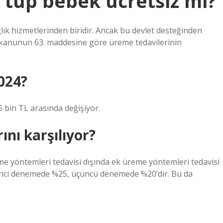
 tüp bebek ücretsiz mi?
lık hizmetlerinden biridir. Ancak bu devlet desteğinden
ı kanunun 63. maddesine göre üreme tedavilerinin
024?
65 bin TL arasında değişiyor.
nı karşılıyor?
eme yöntemleri tedavisi dışında ek üreme yöntemleri tedavisi
inci denemede %25, üçüncü denemede %20’dir. Bu da