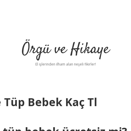
Örgü ve Hikaye
El işlerinden ilham alan neşeli fikirler!
 Tüp Bebek Kaç Tl