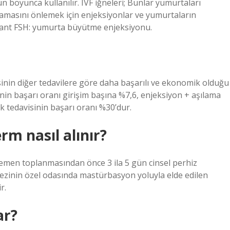
n boyunca kullanılır. IVF iğneleri; Bunlar yumurtaları
lamasını önlemek için enjeksiyonlar ve yumurtaların
inant FSH: yumurta büyütme enjeksiyonu.
nin diğer tedavilere göre daha başarılı ve ekonomik olduğu
in başarı oranı girişim başına %7,6, enjeksiyon + aşılama
 tedavisinin başarı oranı %30’dur.
rm nasıl alınır?
 semen toplanmasından önce 3 ila 5 gün cinsel perhiz
kezinin özel odasında mastürbasyon yoluyla elde edilen
r.
ar?