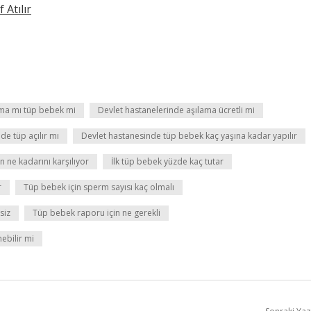
Atılır
ma mı tüp bebek mi
Devlet hastanelerinde aşılama ücretli mi
de tüp açılır mı
Devlet hastanesinde tüp bebek kaç yaşına kadar yapılır
 ne kadarını karşılıyor
İlk tüp bebek yüzde kaç tutar
r
Tüp bebek için sperm sayısı kaç olmalı
siz
Tüp bebek raporu için ne gerekli
ebilir mi