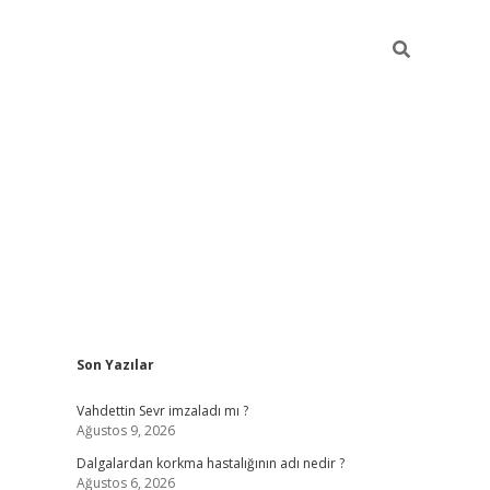
Sidebar
Son Yazılar
piabellacas
Vahdettin Sevr imzaladı mı ?
Ağustos 9, 2026
Dalgalardan korkma hastalığının adı nedir ?
Ağustos 6, 2026