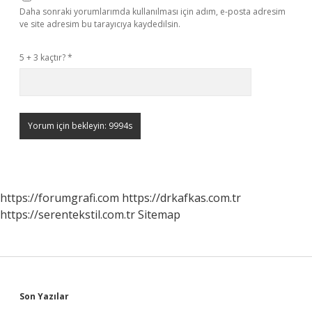
Daha sonraki yorumlarımda kullanılması için adım, e-posta adresim
ve site adresim bu tarayıcıya kaydedilsin.
5 + 3 kaçtır?
*
https://forumgrafi.com
https://drkafkas.com.tr
https://serentekstil.com.tr
Sitemap
Sidebar
Son Yazılar