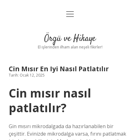
menüyü
Anasayfa
aç
Gizlilik Politikası
Örgü ve Hikaye
Yasal Uyarı
El işlerinden ilham alan neşeli fikirler!
Hakkımızda
Cin Mısır En Iyi Nasıl Patlatılır
Tarih: Ocak 12, 2025
Cin mısır nasıl
patlatılır?
Gin mısırı mikrodalgada da hazırlanabilen bir
çeşittir. Evinizde mikrodalga varsa, fırını patlatmak