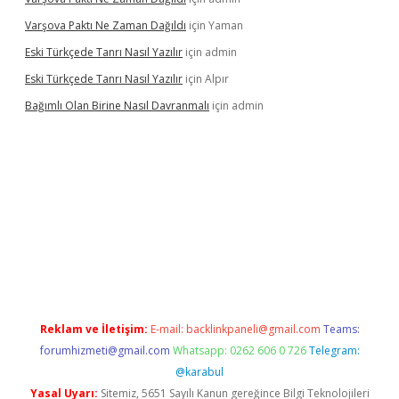
Varşova Paktı Ne Zaman Dağıldı
için
Yaman
Eski Türkçede Tanrı Nasıl Yazılır
için
admin
Eski Türkçede Tanrı Nasıl Yazılır
için
Alpır
Bağımlı Olan Birine Nasıl Davranmalı
için
admin
lacasino
Reklam ve İletişim:
E-mail:
backlinkpaneli@gmail.com
Teams:
forumhizmeti@gmail.com
Whatsapp: 0262 606 0 726
Telegram:
@karabul
Yasal Uyarı:
Sitemiz, 5651 Sayılı Kanun gereğince Bilgi Teknolojileri