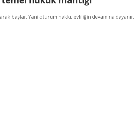
: temel hukuk mantığı
larak başlar. Yani oturum hakkı, evliliğin devamına dayanır.