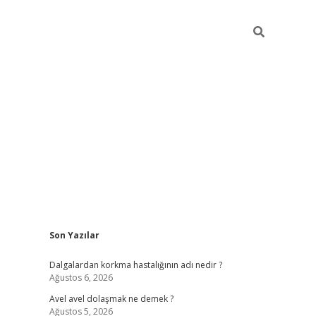
Sidebar
Son Yazılar
piabellacas
Dalgalardan korkma hastalığının adı nedir ?
Ağustos 6, 2026
Avel avel dolaşmak ne demek ?
Ağustos 5, 2026