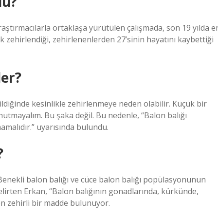
dü?
aştırmacılarla ortaklaşa yürütülen çalışmada, son 19 yılda e
k zehirlendiği, zehirlenenlerden 27’sinin hayatını kaybettiği
ler?
ldiğinde kesinlikle zehirlenmeye neden olabilir. Küçük bir
unutmayalım. Bu şaka değil. Bu nedenle, “Balon balığı
malıdır.” uyarısında bulundu.
?
enekli balon balığı ve cüce balon balığı popülasyonunun
lirten Erkan, “Balon balığının gonadlarında, kürkünde,
en zehirli bir madde bulunuyor.