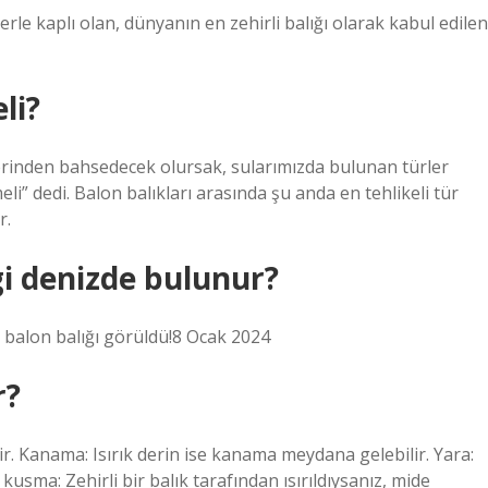
lerle kaplı olan, dünyanın en zehirli balığı olarak kabul edilen
li?
elerinden bahsedecek olursak, sularımızda bulunan türler
i” dedi. Balon balıkları arasında şu anda en tehlikeli tür
r.
gi denizde bulunur?
balon balığı görüldü!8 Ocak 2024
r?
ebilir. Kanama: Isırık derin ise kanama meydana gelebilir. Yara:
 kusma: Zehirli bir balık tarafından ısırıldıysanız, mide