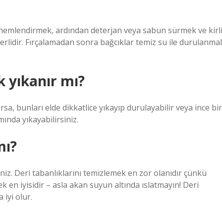
e nemlendirmek, ardından deterjan veya sabun sürmek ve kirl
terlidir. Fırçalamadan sonra bağcıklar temiz su ile durulanmal
 yıkanır mı?
sa, bunları elde dikkatlice yıkayıp durulayabilir veya ince bir
nda yıkayabilirsiniz.
mı?
niz. Deri tabanlıklarını temizlemek en zor olanıdır çünkü
 en iyisidir – asla akan suyun altında ıslatmayın! Deri
 iyi olur.