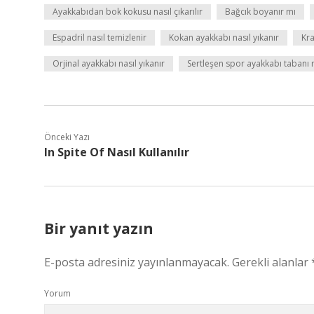
Ayakkabıdan bok kokusu nasıl çıkarılır
Bağcık boyanır mı
Espadril nasıl temizlenir
Kokan ayakkabı nasıl yıkanır
Kr
Orjinal ayakkabı nasıl yıkanır
Sertleşen spor ayakkabı tabanı n
Önceki Yazı
In Spite Of Nasıl Kullanılır
Bir yanıt yazın
E-posta adresiniz yayınlanmayacak.
Gerekli alanlar
Yorum