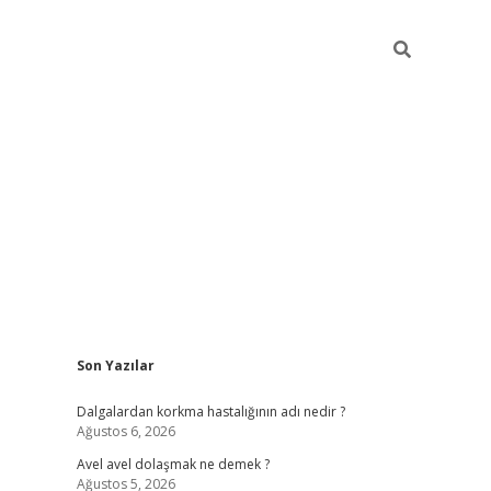
Sidebar
Son Yazılar
piabellacas
Dalgalardan korkma hastalığının adı nedir ?
Ağustos 6, 2026
Avel avel dolaşmak ne demek ?
Ağustos 5, 2026