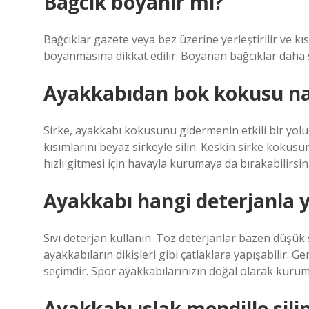
Bağcık boyanır mı?
Bağcıklar gazete veya bez üzerine yerleştirilir ve kıs
boyanmasına dikkat edilir. Boyanan bağcıklar daha 
Ayakkabıdan bok kokusu nası
Sirke, ayakkabı kokusunu gidermenin etkili bir yolud
kısımlarını beyaz sirkeyle silin. Keskin sirke kok
hızlı gitmesi için havayla kurumaya da bırakabilirsini
Ayakkabı hangi deterjanla y
Sıvı deterjan kullanın. Toz deterjanlar bazen düşü
ayakkabıların dikişleri gibi çatlaklara yapışabilir. Ge
seçimdir. Spor ayakkabılarınızın doğal olarak kurum
Ayakkabı ıslak mendille sili