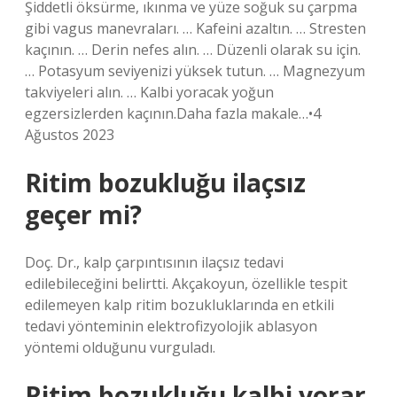
Şiddetli öksürme, ıkınma ve yüze soğuk su çarpma
gibi vagus manevraları. … Kafeini azaltın. … Stresten
kaçının. … Derin nefes alın. … Düzenli olarak su için.
… Potasyum seviyenizi yüksek tutun. … Magnezyum
takviyeleri alın. … Kalbi yoracak yoğun
egzersizlerden kaçının.Daha fazla makale…•4
Ağustos 2023
Ritim bozukluğu ilaçsız
geçer mi?
Doç. Dr., kalp çarpıntısının ilaçsız tedavi
edilebileceğini belirtti. Akçakoyun, özellikle tespit
edilemeyen kalp ritim bozukluklarında en etkili
tedavi yönteminin elektrofizyolojik ablasyon
yöntemi olduğunu vurguladı.
Ritim bozukluğu kalbi yorar