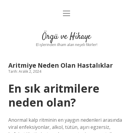
menüyü
Anasayfa
aç
Gizlilik Politikası
Örgü ve Hikaye
Yasal Uyarı
El işlerinden ilham alan neşeli fikirler!
Hakkımızda
Aritmiye Neden Olan Hastalıklar
Tarih: Aralık 2, 2024
En sık aritmilere
neden olan?
Anormal kalp ritminin en yaygın nedenleri arasında
viral enfeksiyonlar, alkol, tütün, aşırı egzersiz,