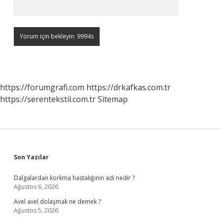
https://forumgrafi.com
https://drkafkas.com.tr
https://serentekstil.com.tr
Sitemap
Sidebar
Son Yazılar
Dalgalardan korkma hastalığının adı nedir ?
Ağustos 6, 2026
Avel avel dolaşmak ne demek ?
Ağustos 5, 2026