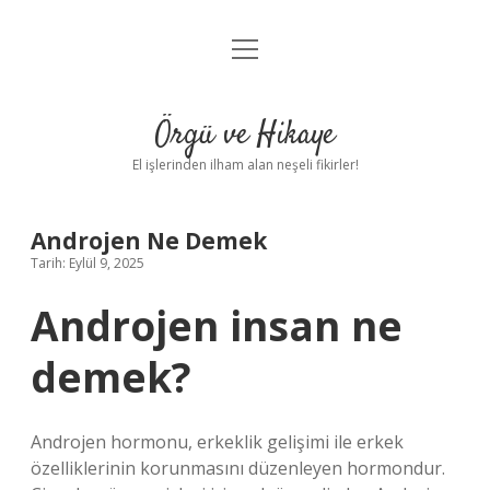
menüyü
Anasayfa
aç
Gizlilik Politikası
Örgü ve Hikaye
Yasal Uyarı
El işlerinden ilham alan neşeli fikirler!
Hakkımızda
Androjen Ne Demek
Tarih: Eylül 9, 2025
Androjen insan ne
demek?
Androjen hormonu, erkeklik gelişimi ile erkek
özelliklerinin korunmasını düzenleyen hormondur.