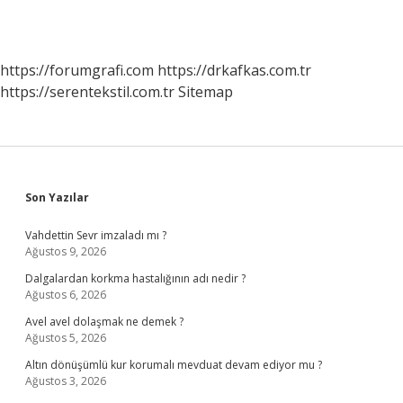
https://forumgrafi.com
https://drkafkas.com.tr
https://serentekstil.com.tr
Sitemap
Sidebar
Son Yazılar
Vahdettin Sevr imzaladı mı ?
Ağustos 9, 2026
Dalgalardan korkma hastalığının adı nedir ?
Ağustos 6, 2026
Avel avel dolaşmak ne demek ?
Ağustos 5, 2026
Altın dönüşümlü kur korumalı mevduat devam ediyor mu ?
Ağustos 3, 2026