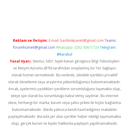
casino
Reklam ve İletişim:
E-mail:
backlinkpaneli@gmail.com
Teams:
forumhizmeti@gmail.com
Whatsapp: 0262 606 0 726
Telegram:
@karabul
Yasal Uyarı:
Sitemiz, 5651 Sayılı Kanun gereğince Bilgi Teknolojileri
ve İletişim Kurumu (BTK) tarafından onaylanmış bir Yer Sağlayıcı
olarak hizmet vermektedir. Bu nedenle, sitedeki içerikleri proaktif
olarak denetleme veya araştırma yükümlülüğümüz bulunmamaktadır.
Ancak, üyelerimiz yazdıkları içeriklerin sorumluluğunu taşımakta olup,
siteye üye olarak bu sorumluluğu kabul etmiş sayılırlar. Bu internet
sitesi, herhangi bir marka, kurum veya şahıs şirketi ile hiçbir bağlantısı
bulunmamaktadır. Sitede yalnızca kendi hazırladığımız makaleler
paylaşılmaktadır. Burada yer alan içerikler haber niteliği taşımamakta
olup, gerçek kurum ve kişiler hakkında paylaşım yapılmamaktadır.