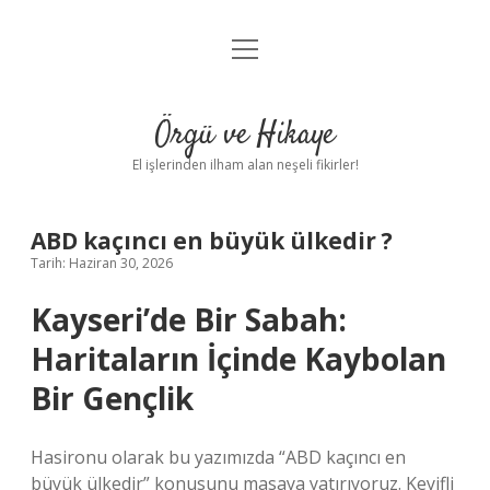
menüyü
Anasayfa
aç
Gizlilik Politikası
Örgü ve Hikaye
Yasal Uyarı
El işlerinden ilham alan neşeli fikirler!
Hakkımızda
ABD kaçıncı en büyük ülkedir ?
Tarih: Haziran 30, 2026
Kayseri’de Bir Sabah:
Haritaların İçinde Kaybolan
Bir Gençlik
Hasironu olarak bu yazımızda “ABD kaçıncı en
büyük ülkedir” konusunu masaya yatırıyoruz. Keyifli