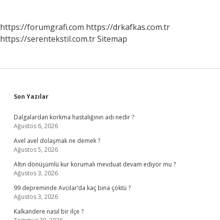
https://forumgrafi.com
https://drkafkas.com.tr
https://serentekstil.com.tr
Sitemap
Sidebar
Son Yazılar
Dalgalardan korkma hastalığının adı nedir ?
Ağustos 6, 2026
Avel avel dolaşmak ne demek ?
Ağustos 5, 2026
Altın dönüşümlü kur korumalı mevduat devam ediyor mu ?
Ağustos 3, 2026
99 depreminde Avcılar’da kaç bina çöktü ?
Ağustos 3, 2026
Kalkandere nasıl bir ilçe ?