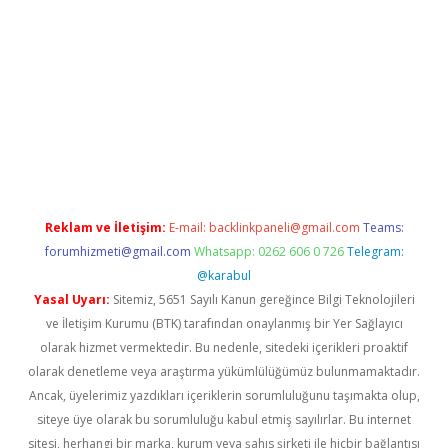
casino
Reklam ve İletişim:
E-mail:
backlinkpaneli@gmail.com
Teams:
forumhizmeti@gmail.com
Whatsapp: 0262 606 0 726
Telegram:
@karabul
Yasal Uyarı:
Sitemiz, 5651 Sayılı Kanun gereğince Bilgi Teknolojileri
ve İletişim Kurumu (BTK) tarafından onaylanmış bir Yer Sağlayıcı
olarak hizmet vermektedir. Bu nedenle, sitedeki içerikleri proaktif
olarak denetleme veya araştırma yükümlülüğümüz bulunmamaktadır.
Ancak, üyelerimiz yazdıkları içeriklerin sorumluluğunu taşımakta olup,
siteye üye olarak bu sorumluluğu kabul etmiş sayılırlar. Bu internet
sitesi, herhangi bir marka, kurum veya şahıs şirketi ile hiçbir bağlantısı