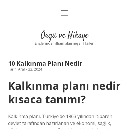
menüyü
Anasayfa
aç
Gizlilik Politikası
Örgü ve Hikaye
Yasal Uyarı
El işlerinden ilham alan neşeli fikirler!
Hakkımızda
10 Kalkınma Planı Nedir
Tarih: Aralık 22, 2024
Kalkınma planı nedir
kısaca tanımı?
Kalkınma planı, Türkiye’de 1963 yılından itibaren
devlet tarafından hazırlanan ve ekonomi, sağlık,