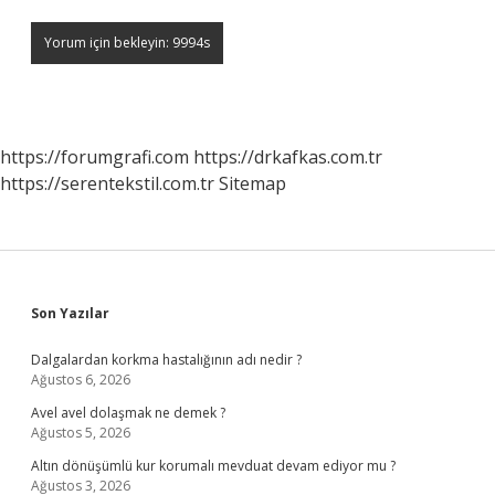
https://forumgrafi.com
https://drkafkas.com.tr
https://serentekstil.com.tr
Sitemap
Sidebar
Son Yazılar
Dalgalardan korkma hastalığının adı nedir ?
Ağustos 6, 2026
Avel avel dolaşmak ne demek ?
Ağustos 5, 2026
Altın dönüşümlü kur korumalı mevduat devam ediyor mu ?
Ağustos 3, 2026