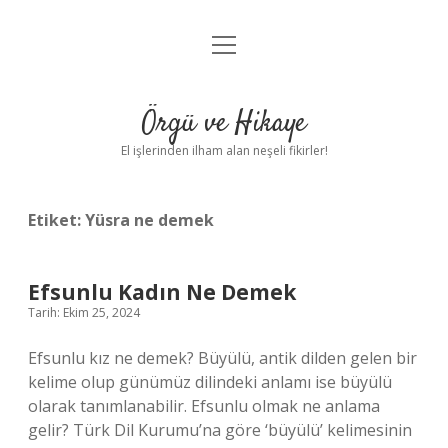
menüyü
Anasayfa
aç
Gizlilik Politikası
Örgü ve Hikaye
Yasal Uyarı
El işlerinden ilham alan neşeli fikirler!
Hakkımızda
Etiket:
Yüsra ne demek
Efsunlu Kadın Ne Demek
Tarih: Ekim 25, 2024
Efsunlu kız ne demek? Büyülü, antik dilden gelen bir
kelime olup günümüz dilindeki anlamı ise büyülü
olarak tanımlanabilir. Efsunlu olmak ne anlama
gelir? Türk Dil Kurumu’na göre ‘büyülü’ kelimesinin