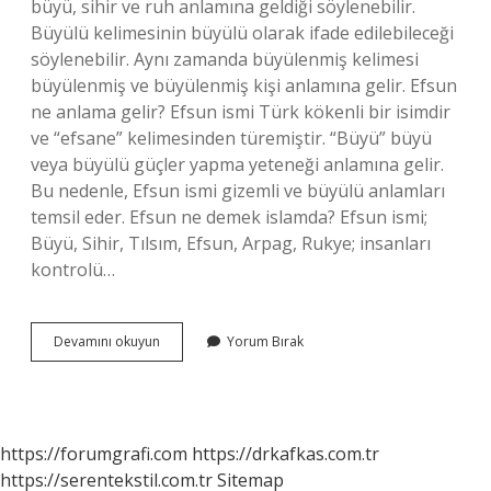
büyü, sihir ve ruh anlamına geldiği söylenebilir.
Büyülü kelimesinin büyülü olarak ifade edilebileceği
söylenebilir. Aynı zamanda büyülenmiş kelimesi
büyülenmiş ve büyülenmiş kişi anlamına gelir. Efsun
ne anlama gelir? Efsun ismi Türk kökenli bir isimdir
ve “efsane” kelimesinden türemiştir. “Büyü” büyü
veya büyülü güçler yapma yeteneği anlamına gelir.
Bu nedenle, Efsun ismi gizemli ve büyülü anlamları
temsil eder. Efsun ne demek islamda? Efsun ismi;
Büyü, Sihir, Tılsım, Efsun, Arpag, Rukye; insanları
kontrolü…
Efsunlu
Devamını okuyun
Yorum Bırak
Kadın
Ne
Demek
https://forumgrafi.com
https://drkafkas.com.tr
https://serentekstil.com.tr
Sitemap