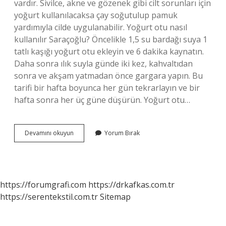
vardır. Sivilce, akne ve gözenek gibi cilt sorunları için
yoğurt kullanılacaksa çay soğutulup pamuk
yardımıyla cilde uygulanabilir. Yoğurt otu nasıl
kullanılır Saraçoğlu? Öncelikle 1,5 su bardağı suya 1
tatlı kaşığı yoğurt otu ekleyin ve 6 dakika kaynatın.
Daha sonra ılık suyla günde iki kez, kahvaltıdan
sonra ve akşam yatmadan önce gargara yapın. Bu
tarifi bir hafta boyunca her gün tekrarlayın ve bir
hafta sonra her üç güne düşürün. Yoğurt otu…
Yoğurt
Devamını okuyun
Yorum Bırak
Otu
Nasıl
Kullanılır
https://forumgrafi.com
https://drkafkas.com.tr
https://serentekstil.com.tr
Sitemap