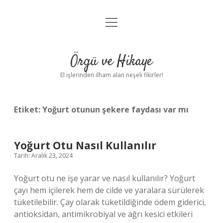
menüyü
Anasayfa
aç
Gizlilik Politikası
Örgü ve Hikaye
Yasal Uyarı
El işlerinden ilham alan neşeli fikirler!
Hakkımızda
Etiket:
Yoğurt otunun şekere faydası var mı
Yoğurt Otu Nasıl Kullanılır
Tarih: Aralık 23, 2024
Yoğurt otu ne işe yarar ve nasıl kullanılır? Yoğurt
çayı hem içilerek hem de cilde ve yaralara sürülerek
tüketilebilir. Çay olarak tüketildiğinde ödem giderici,
antioksidan, antimikrobiyal ve ağrı kesici etkileri