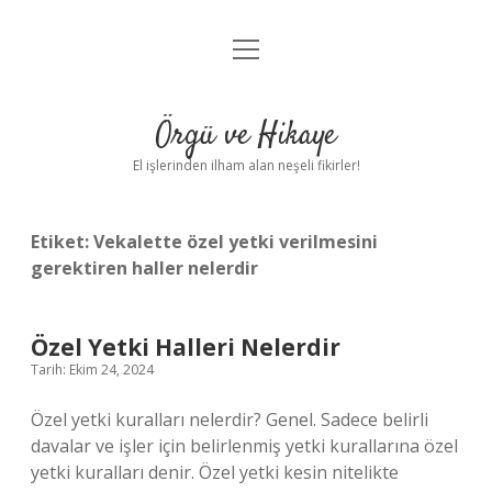
menüyü
Anasayfa
aç
Gizlilik Politikası
Örgü ve Hikaye
Yasal Uyarı
El işlerinden ilham alan neşeli fikirler!
Hakkımızda
Etiket:
Vekalette özel yetki verilmesini
gerektiren haller nelerdir
Özel Yetki Halleri Nelerdir
Tarih: Ekim 24, 2024
Özel yetki kuralları nelerdir? Genel. Sadece belirli
davalar ve işler için belirlenmiş yetki kurallarına özel
yetki kuralları denir. Özel yetki kesin nitelikte