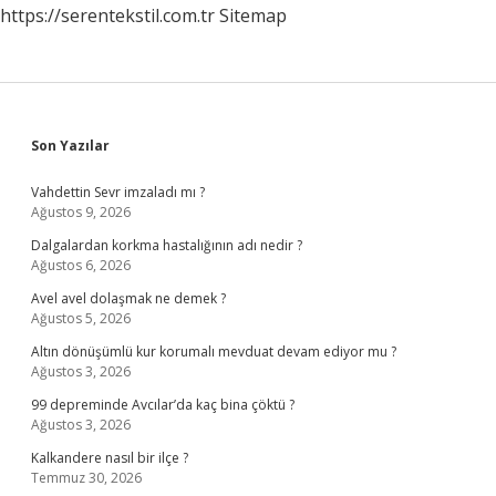
https://serentekstil.com.tr
Sitemap
Sidebar
Son Yazılar
Vahdettin Sevr imzaladı mı ?
Ağustos 9, 2026
Dalgalardan korkma hastalığının adı nedir ?
Ağustos 6, 2026
Avel avel dolaşmak ne demek ?
Ağustos 5, 2026
Altın dönüşümlü kur korumalı mevduat devam ediyor mu ?
Ağustos 3, 2026
99 depreminde Avcılar’da kaç bina çöktü ?
Ağustos 3, 2026
Kalkandere nasıl bir ilçe ?
Temmuz 30, 2026