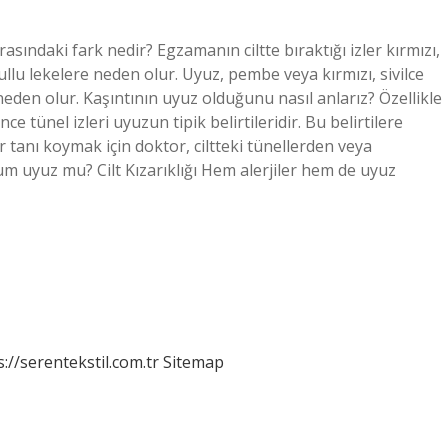
sındaki fark nedir? Egzamanın ciltte bıraktığı izler kırmızı,
ullu lekelere neden olur. Uyuz, pembe veya kırmızı, sivilce
neden olur. Kaşıntının uyuz olduğunu nasıl anlarız? Özellikle
nce tünel izleri uyuzun tipik belirtileridir. Bu belirtilere
 tanı koymak için doktor, ciltteki tünellerden veya
ldum uyuz mu? Cilt Kızarıklığı Hem alerjiler hem de uyuz
s://serentekstil.com.tr
Sitemap