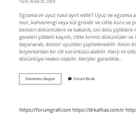
Tarih: Aralık 25, 2024
Egzama ve uyuz nasıl ayırt edilir? Uyuz ve egzama ara
mor, kahverengi veya kül grisidir ve ciltte kuru ve p
benzeri döküntülere ve kabarık, sıvı dolu şişliklere 
geceleri şiddetli kaşıntı, ciltte kırmızı döküntüler ve i
dayanarak, doktor uyuzdan şüphelenebilir. Kesin bir
lezyonlardan bir cilt sürüntüsü alabilir. Alerji mi o
döküntüye neden olabilir. Alerjiler genellikle…
Uyuz
Devamını okuyun
Yorum Bırak
Mu
Egzama
Mı
Nasıl
Anlaşılır
https://forumgrafi.com
https://drkafkas.com.tr
http