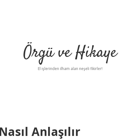
Örgü ve Hikaye
El işlerinden ilham alan neşeli fikirler!
asıl Anlaşılır