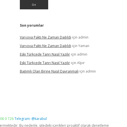
Son yorumlar
Varşova Paktı Ne Zaman Dağıldı
için
admin
Varşova Paktı Ne Zaman Dağıldı
için
Yaman
Eski Türkçede Tanrı Nasıl Yazılır
için
admin
Eski Türkçede Tanrı Nasıl Yazılır
için
Alpır
Bağımlı Olan Birine Nasıl Davranmalı
için
admin
06 0 726
Telegram: @karabul
vermektedir. Bu nedenle, sitedeki içerikleri proaktif olarak denetleme