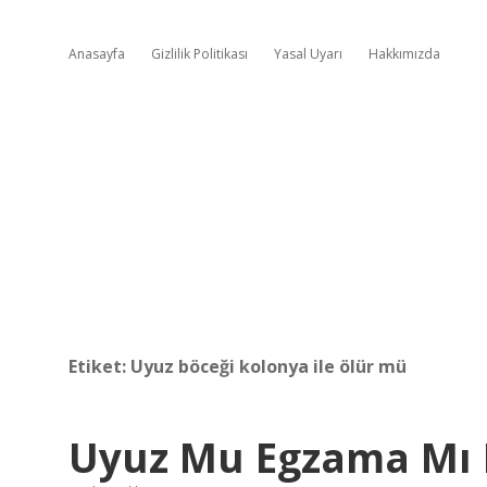
Anasayfa
Gizlilik Politikası
Yasal Uyarı
Hakkımızda
Etiket:
Uyuz böceği kolonya ile ölür mü
Uyuz Mu Egzama Mı N