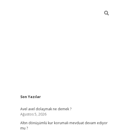
Sidebar
Son Yazılar
piabellacasino
Avel avel dolaşmak ne demek ?
Ağustos 5, 2026
Altın dönüşümlü kur korumalı mevduat devam ediyor
mu ?