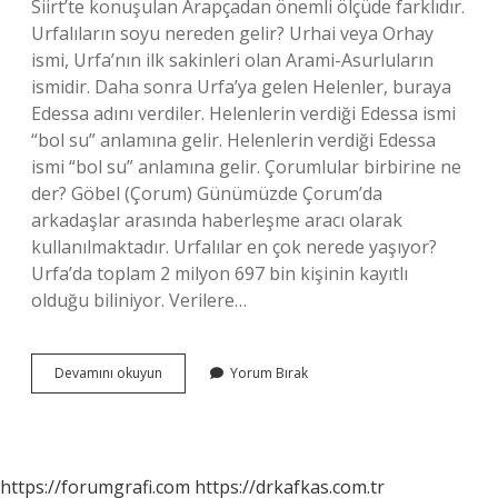
Siirt’te konuşulan Arapçadan önemli ölçüde farklıdır.
Urfalıların soyu nereden gelir? Urhai veya Orhay
ismi, Urfa’nın ilk sakinleri olan Arami-Asurluların
ismidir. Daha sonra Urfa’ya gelen Helenler, buraya
Edessa adını verdiler. Helenlerin verdiği Edessa ismi
“bol su” anlamına gelir. Helenlerin verdiği Edessa
ismi “bol su” anlamına gelir. Çorumlular birbirine ne
der? Göbel (Çorum) Günümüzde Çorum’da
arkadaşlar arasında haberleşme aracı olarak
kullanılmaktadır. Urfalılar en çok nerede yaşıyor?
Urfa’da toplam 2 milyon 697 bin kişinin kayıtlı
olduğu biliniyor. Verilere…
Urfalılar
Devamını okuyun
Yorum Bırak
Birbirine
Ne
Der
https://forumgrafi.com
https://drkafkas.com.tr