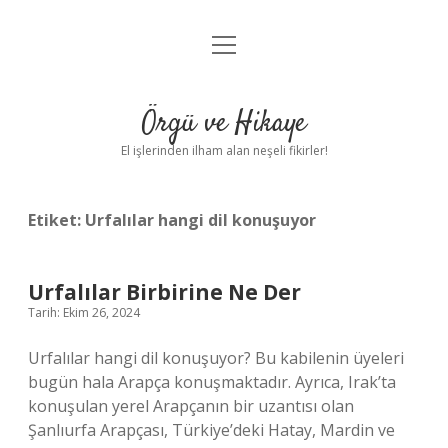
menüyü
Anasayfa
aç
Gizlilik Politikası
Örgü ve Hikaye
Yasal Uyarı
El işlerinden ilham alan neşeli fikirler!
Hakkımızda
Etiket:
Urfalılar hangi dil konuşuyor
Urfalılar Birbirine Ne Der
Tarih: Ekim 26, 2024
Urfalılar hangi dil konuşuyor? Bu kabilenin üyeleri
bugün hala Arapça konuşmaktadır. Ayrıca, Irak’ta
konuşulan yerel Arapçanın bir uzantısı olan
Şanlıurfa Arapçası, Türkiye’deki Hatay, Mardin ve