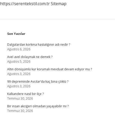
https://serentekstil.com.tr
Sitemap
Sidebar
Son Yazılar
Dalgalardan korkma hastalığının adı nedir ?
Ağustos 6, 2026
Avel avel dolaşmak ne demek ?
Ağustos 5, 2026
Altın dönüşümlü kur korumalı mevduat devam ediyor mu ?
Ağustos 3, 2026
99 depreminde Avcılar’da kaç bina çöktü ?
Ağustos 3, 2026
Kalkandere nasıl bir ilçe ?
Temmuz 30, 2026
Bir insan akciğeri olmadan yaşayabilir mi ?
Temmuz 30, 2026