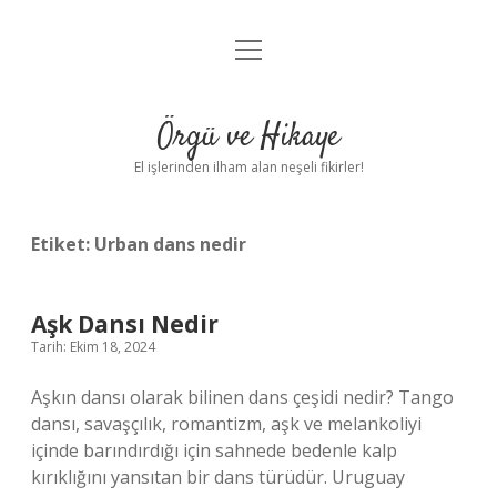
menüyü
Anasayfa
aç
Gizlilik Politikası
Örgü ve Hikaye
Yasal Uyarı
El işlerinden ilham alan neşeli fikirler!
Hakkımızda
Etiket:
Urban dans nedir
Aşk Dansı Nedir
Tarih: Ekim 18, 2024
Aşkın dansı olarak bilinen dans çeşidi nedir? Tango
dansı, savaşçılık, romantizm, aşk ve melankoliyi
içinde barındırdığı için sahnede bedenle kalp
kırıklığını yansıtan bir dans türüdür. Uruguay