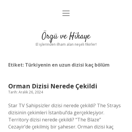
menüyü
Anasayfa
aç
Gizlilik Politikası
Örgü ve Hikaye
Yasal Uyarı
El işlerinden ilham alan neşeli fikirler!
Hakkımızda
Etiket:
Türkiyenin en uzun dizisi kaç bölüm
Orman Dizisi Nerede Çekildi
Tarih: Aralık 26, 2024
Star TV Sahipsizler dizisi nerede çekildi? The Strays
dizisinin çekimleri İstanbul’da gerçekleşiyor.
Territory dizisi nerede çekildi? “The Blaze”
Cezayir’de çekilmiş bir şaheser. Orman dizisi kaç