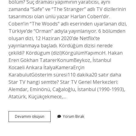
bölüm? Suç draması yapımının yaratıcısı, aynı
zamanda “Safe” ve “The Stranger” adlı TV dizilerinin
tasarımcısı olan ünlü yazar Harlan Coben’dir.
Coben’in “The Woods” adlı eserinden uyarlanan dizi,
Türkiye’de “Orman” adıyla yayınlanıyor. 6 bölümden
oluşan dizi, 12 Haziran 2020’de Netflix’te
yayınlanmaya başladı. Kördüğüm dizisi nerede
çekildi? Kördügum (dizi)KörgülümYapımcıH. Hakan
Eren Gökhan TatarerKonumBeykoz, İstanbul
Kocaeli Ankara İtalyaKameraErçin
KarabulutGösterim süresi110 dakika20 satır daha
Star TV hangi semtte? Star TV Genel Merkezleri:
Alemdar, Eminönü, Cağaloğlu, İstanbul (1990-1993),
Atatürk, Küçükçekmece,…
Orman
Devamını okuyun
Yorum Bırak
Dizisi
Nerede
Çekildi