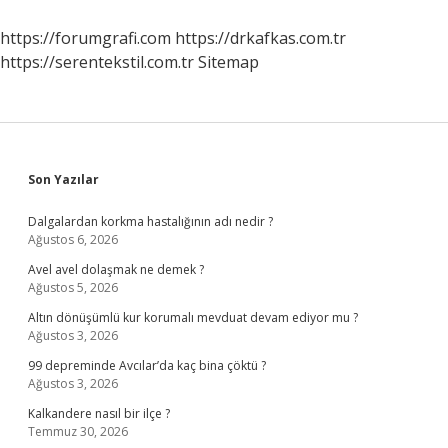
https://forumgrafi.com
https://drkafkas.com.tr
https://serentekstil.com.tr
Sitemap
Sidebar
Son Yazılar
Dalgalardan korkma hastalığının adı nedir ?
Ağustos 6, 2026
Avel avel dolaşmak ne demek ?
Ağustos 5, 2026
Altın dönüşümlü kur korumalı mevduat devam ediyor mu ?
Ağustos 3, 2026
99 depreminde Avcılar’da kaç bina çöktü ?
Ağustos 3, 2026
Kalkandere nasıl bir ilçe ?
Temmuz 30, 2026