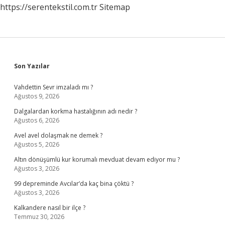
https://serentekstil.com.tr
Sitemap
Sidebar
Son Yazılar
Vahdettin Sevr imzaladı mı ?
Ağustos 9, 2026
Dalgalardan korkma hastalığının adı nedir ?
Ağustos 6, 2026
Avel avel dolaşmak ne demek ?
Ağustos 5, 2026
Altın dönüşümlü kur korumalı mevduat devam ediyor mu ?
Ağustos 3, 2026
99 depreminde Avcılar’da kaç bina çöktü ?
Ağustos 3, 2026
Kalkandere nasıl bir ilçe ?
Temmuz 30, 2026