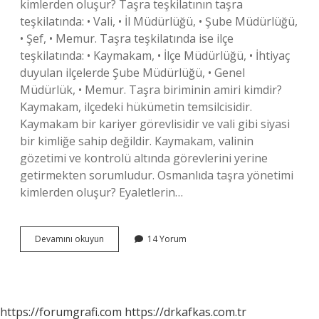
kimlerden oluşur? Taşra teşkilatının taşra
teşkilatında: • Vali, • İl Müdürlüğü, • Şube Müdürlüğü,
• Şef, • Memur. Taşra teşkilatında ise ilçe
teşkilatında: • Kaymakam, • İlçe Müdürlüğü, • İhtiyaç
duyulan ilçelerde Şube Müdürlüğü, • Genel
Müdürlük, • Memur. Taşra biriminin amiri kimdir?
Kaymakam, ilçedeki hükümetin temsilcisidir.
Kaymakam bir kariyer görevlisidir ve vali gibi siyasi
bir kimliğe sahip değildir. Kaymakam, valinin
gözetimi ve kontrolü altında görevlerini yerine
getirmekten sorumludur. Osmanlıda taşra yönetimi
kimlerden oluşur? Eyaletlerin…
Taşra
Devamını okuyun
14 Yorum
Temsilcisi
Kimdir
https://forumgrafi.com
https://drkafkas.com.tr