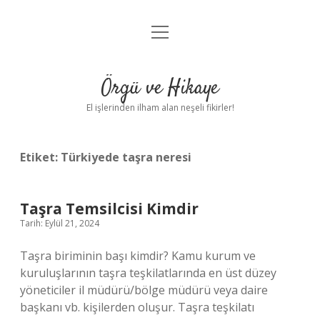
menüyü
Anasayfa
aç
Gizlilik Politikası
Örgü ve Hikaye
Yasal Uyarı
El işlerinden ilham alan neşeli fikirler!
Hakkımızda
Etiket:
Türkiyede taşra neresi
Taşra Temsilcisi Kimdir
Tarih: Eylül 21, 2024
Taşra biriminin başı kimdir? Kamu kurum ve
kuruluşlarının taşra teşkilatlarında en üst düzey
yöneticiler il müdürü/bölge müdürü veya daire
başkanı vb. kişilerden oluşur. Taşra teşkilatı