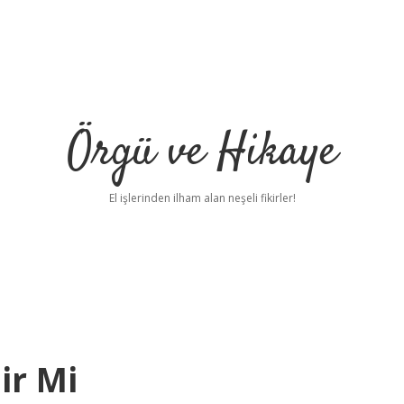
Örgü ve Hikaye
El işlerinden ilham alan neşeli fikirler!
ir Mi