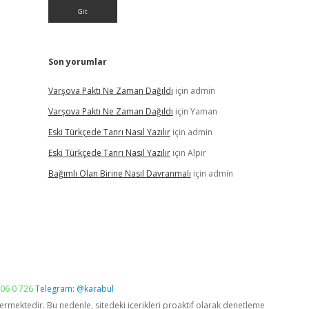
Son yorumlar
Varşova Paktı Ne Zaman Dağıldı
için
admin
Varşova Paktı Ne Zaman Dağıldı
için
Yaman
Eski Türkçede Tanrı Nasıl Yazılır
için
admin
Eski Türkçede Tanrı Nasıl Yazılır
için
Alpır
Bağımlı Olan Birine Nasıl Davranmalı
için
admin
06 0 726
Telegram: @karabul
vermektedir. Bu nedenle, sitedeki içerikleri proaktif olarak denetleme