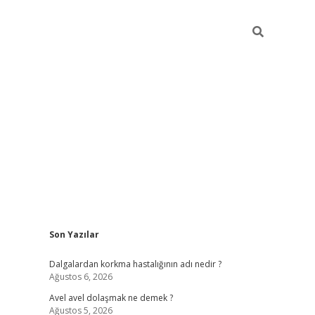
Sidebar
Son Yazılar
piabellacasino
Dalgalardan korkma hastalığının adı nedir ?
Ağustos 6, 2026
Avel avel dolaşmak ne demek ?
Ağustos 5, 2026