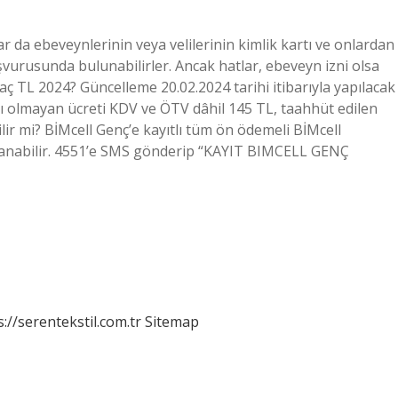
ılar da ebeveynlerinin veya velilerinin kimlik kartı ve onlardan
vurusunda bulunabilirler. Ancak hatlar, ebeveyn izni olsa
 kaç TL 2024? Güncelleme 20.02.2024 tarihi itibarıyla yapılacak
layıcı olmayan ücreti KDV ve ÖTV dâhil 145 TL, taahhüt edilen
bilir mi? BİMcell Genç’e kayıtlı tüm ön ödemeli BİMcell
lanabilir. 4551’e SMS gönderip “KAYIT BIMCELL GENÇ
s://serentekstil.com.tr
Sitemap