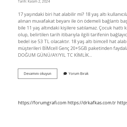
Tarih: Kasım 2, 2024
17 yaşındaki biri hat alabilir mi? 18 yaş altı kullanıc
alınan muvafakat beyanı ile ön ödemeli bağlantı baş
bile 11 yaş altındaki kişilere satılamaz. Çocuk hattı
olup, belirtilen tarih itibarıyla ilgili tarifenin bağ
bedel ise 53 TL olacaktır. 18 yaş altı bimcell hat ala
müşterileri BİMcell Genç 20+5GB paketinden fayda
DOĞUM GÜNÜ/AY/YIL TC KİMLİK…
18
Devamını okuyun
Yorum Bırak
Yaş
Altı
Hat
Alabilir
Mi
https://forumgrafi.com
https://drkafkas.com.tr
http