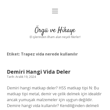
menüyü
Anasayfa
aç
Gizlilik Politikası
Örgü ve Hikaye
Yasal Uyarı
El işlerinden ilham alan neşeli fikirler!
Hakkımızda
Etiket:
Trapez vida nerede kullanılır
Demiri Hangi Vida Deler
Tarih: Aralık 19, 2024
Demiri hangi matkap deler? HSS matkap tipi N: Bu
matkap tipi metal, demir ve çelik delmek için idealdir
ancak yumuşak malzemeler için uygun değildir.
Demire hangi vida kullanılır? Kendiliğinden delmeli