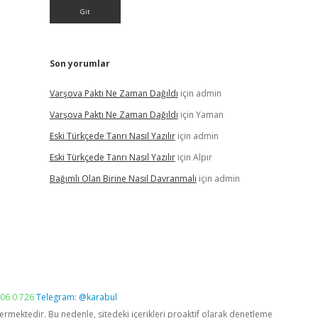
Son yorumlar
Varşova Paktı Ne Zaman Dağıldı
için
admin
Varşova Paktı Ne Zaman Dağıldı
için
Yaman
Eski Türkçede Tanrı Nasıl Yazılır
için
admin
Eski Türkçede Tanrı Nasıl Yazılır
için
Alpır
Bağımlı Olan Birine Nasıl Davranmalı
için
admin
06 0 726
Telegram: @karabul
vermektedir. Bu nedenle, sitedeki içerikleri proaktif olarak denetleme