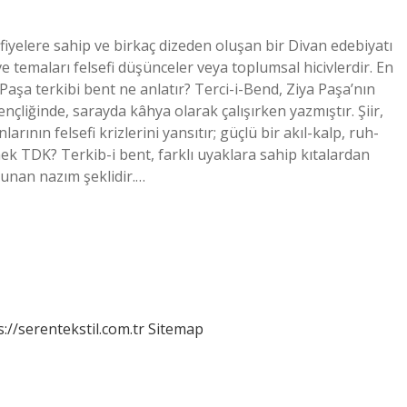
afiyelere sahip ve birkaç dizeden oluşan bir Divan edebiyatı
ve temaları felsefi düşünceler veya toplumsal hicivlerdir. En
 Paşa terkibi bent ne anlatır? Terci-i-Bend, Ziya Paşa’nın
ençliğinde, sarayda kâhya olarak çalışırken yazmıştır. Şiir,
ının felsefi krizlerini yansıtır; güçlü bir akıl-kalp, ruh-
ek TDK? Terkib-i bent, farklı uyaklara sahip kıtalardan
lunan nazım şeklidir.…
s://serentekstil.com.tr
Sitemap