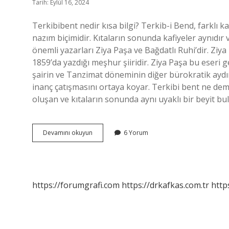
Tarih: Eylül 16, 2024
Terkibibent nedir kısa bilgi? Terkib-i Bend, farklı k
nazım biçimidir. Kıtaların sonunda kafiyeler aynıdır 
önemli yazarları Ziya Paşa ve Bağdatlı Ruhi’dir. Ziya
1859’da yazdığı meşhur şiiridir. Ziya Paşa bu eseri g
şairin ve Tanzimat döneminin diğer bürokratik aydınlar
inanç çatışmasını ortaya koyar. Terkibi bent ne dem
oluşan ve kıtaların sonunda aynı uyaklı bir beyit bu
Terkibi
Devamını okuyun
6 Yorum
Bent
Nedir
Kısa
https://forumgrafi.com
https://drkafkas.com.tr
http