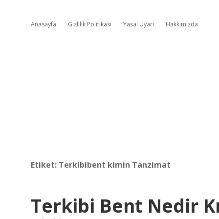
Anasayfa
Gizlilik Politikası
Yasal Uyarı
Hakkımızda
Etiket:
Terkibibent kimin Tanzimat
Terkibi Bent Nedir K