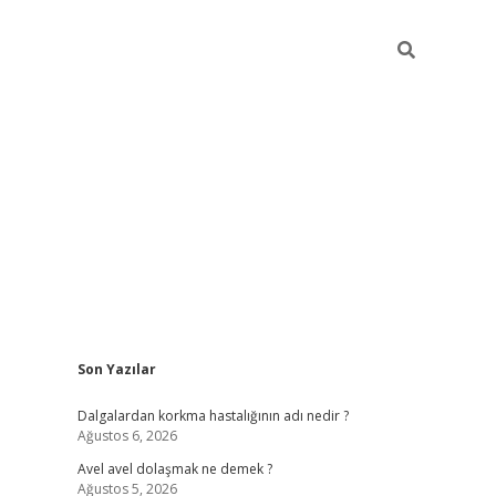
Sidebar
Son Yazılar
piabellacasino
Dalgalardan korkma hastalığının adı nedir ?
Ağustos 6, 2026
Avel avel dolaşmak ne demek ?
Ağustos 5, 2026