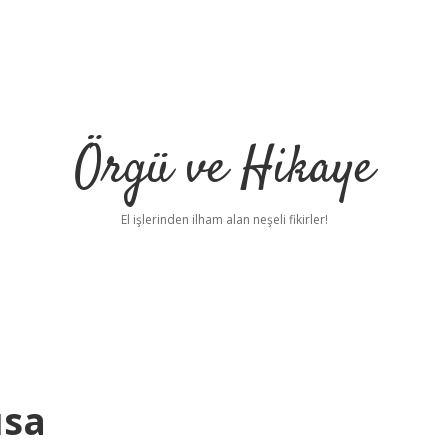
Örgü ve Hikaye
El işlerinden ilham alan neşeli fikirler!
ısa