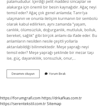
palamududur. İçerdiği pelit maddesi sincaplar ve
alakarga için önemli bir besin kaynağıdır. Ağaç neyi
temsil eder? Ağaç çok genel anlamda; Tanrı’ya
ulaşmanın ve onunla iletişim kurmanın bir sembolü
olarak kabul edilirken, aynı zamanda “yaşam,
canlılık, ölümsüzlük, doğurganlık, mutluluk, bolluk,
bereket, sağlık” gibi birçok anlamı da ifade eder. Bu
anlamların nesilden nesile çeşitli yollarla
aktarılabildiği bilinmektedir. Meşe yaprağı neyi
temsil eder? Meşe yaprağı şeklinde bir mezar taşı
ise, güç, dayanıklılık, sonsuzluk, onur,…
Meşe
Devamını okuyun
Yorum Bırak
Ağacı
Neyi
Temsil
Eder
https://forumgrafi.com
https://drkafkas.com.tr
https://serentekstil.com.tr
Sitemap