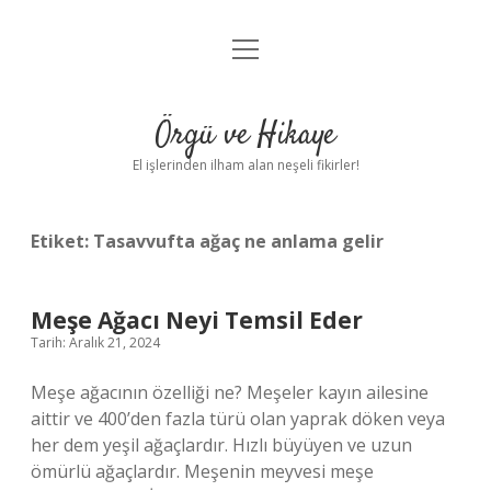
menüyü
Anasayfa
aç
Gizlilik Politikası
Örgü ve Hikaye
Yasal Uyarı
El işlerinden ilham alan neşeli fikirler!
Hakkımızda
Etiket:
Tasavvufta ağaç ne anlama gelir
Meşe Ağacı Neyi Temsil Eder
Tarih: Aralık 21, 2024
Meşe ağacının özelliği ne? Meşeler kayın ailesine
aittir ve 400’den fazla türü olan yaprak döken veya
her dem yeşil ağaçlardır. Hızlı büyüyen ve uzun
ömürlü ağaçlardır. Meşenin meyvesi meşe