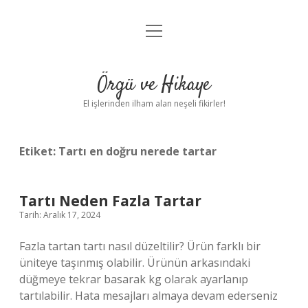
menüyü
Anasayfa
aç
Gizlilik Politikası
Örgü ve Hikaye
Yasal Uyarı
El işlerinden ilham alan neşeli fikirler!
Hakkımızda
Etiket:
Tartı en doğru nerede tartar
Tartı Neden Fazla Tartar
Tarih: Aralık 17, 2024
Fazla tartan tartı nasıl düzeltilir? Ürün farklı bir
üniteye taşınmış olabilir. Ürünün arkasındaki
düğmeye tekrar basarak kg olarak ayarlanıp
tartılabilir. Hata mesajları almaya devam ederseniz