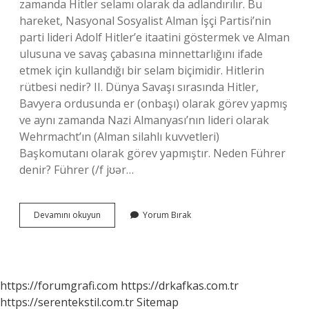
zamanda Hitler selamı olarak da adlandırılır. Bu
hareket, Nasyonal Sosyalist Alman İşçi Partisi’nin
parti lideri Adolf Hitler’e itaatini göstermek ve Alman
ulusuna ve savaş çabasına minnettarlığını ifade
etmek için kullandığı bir selam biçimidir. Hitlerin
rütbesi nedir? II. Dünya Savaşı sırasında Hitler,
Bavyera ordusunda er (onbaşı) olarak görev yapmış
ve aynı zamanda Nazi Almanyası’nın lideri olarak
Wehrmacht’ın (Alman silahlı kuvvetleri)
Başkomutanı olarak görev yapmıştır. Neden Führer
denir? Führer (/f jʊər…
Sieg
Devamını okuyun
Yorum Bırak
Heil
Yasak
Mı
https://forumgrafi.com
https://drkafkas.com.tr
https://serentekstil.com.tr
Sitemap