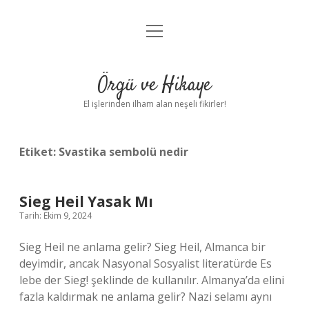
menüyü
Anasayfa
aç
Gizlilik Politikası
Örgü ve Hikaye
Yasal Uyarı
El işlerinden ilham alan neşeli fikirler!
Hakkımızda
Etiket:
Svastika sembolü nedir
Sieg Heil Yasak Mı
Tarih: Ekim 9, 2024
Sieg Heil ne anlama gelir? Sieg Heil, Almanca bir
deyimdir, ancak Nasyonal Sosyalist literatürde Es
lebe der Sieg! şeklinde de kullanılır. Almanya’da elini
fazla kaldırmak ne anlama gelir? Nazi selamı aynı