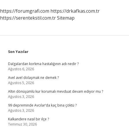
Kim
https://forumgrafi.com
https://drkafkas.com.tr
https://serentekstil.com.tr
Sitemap
Sidebar
Son Yazılar
Dalgalardan korkma hastalığının adı nedir ?
Ağustos 6, 2026
Avel avel dolaşmak ne demek ?
Ağustos 5, 2026
Altın dönüşümlü kur korumalı mevduat devam ediyor mu ?
Ağustos 3, 2026
99 depreminde Avcılar’da kaç bina çöktü ?
Ağustos 3, 2026
Kalkandere nasıl bir ilçe ?
Temmuz 30, 2026