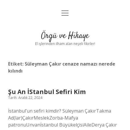
menüyü
Anasayfa
aç
Gizlilik Politikası
Örgü ve Hikaye
Yasal Uyarı
El işlerinden ilham alan neşeli fikirler!
Hakkımızda
Etiket:
Süleyman Çakır cenaze namazı nerede
kılındı
Şu An İStanbul Sefiri Kim
Tarih: Aralık 22, 2024
İstanbul’un sefiri kimdir? Süleyman ÇakırTakma
Ad(lar)ÇakırMeslekZorba-Mafya
patronuUnvanİstanbul BüyükelçisiAileDerya Çakır