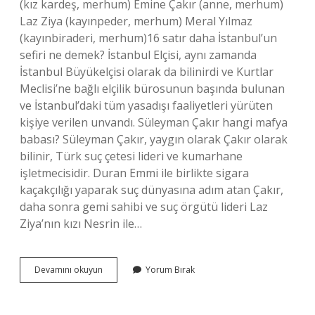
(kız kardeş, merhum) Emine Çakır (anne, merhum)
Laz Ziya (kayınpeder, merhum) Meral Yılmaz
(kayınbiraderi, merhum)16 satır daha İstanbul’un
sefiri ne demek? İstanbul Elçisi, aynı zamanda
İstanbul Büyükelçisi olarak da bilinirdi ve Kurtlar
Meclisi’ne bağlı elçilik bürosunun başında bulunan
ve İstanbul’daki tüm yasadışı faaliyetleri yürüten
kişiye verilen unvandı. Süleyman Çakır hangi mafya
babası? Süleyman Çakır, yaygın olarak Çakır olarak
bilinir, Türk suç çetesi lideri ve kumarhane
işletmecisidir. Duran Emmi ile birlikte sigara
kaçakçılığı yaparak suç dünyasına adım atan Çakır,
daha sonra gemi sahibi ve suç örgütü lideri Laz
Ziya’nın kızı Nesrin ile…
Şu
Devamını okuyun
Yorum Bırak
An
İStanbul
Sefiri