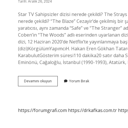
Tarih: Aralık 26, 2024
Star TV Sahipsizler dizisi nerede çekildi? The Strays 
nerede çekildi? “The Blaze” Cezayir’de çekilmiş bir
yaratıcısı, aynı zamanda “Safe” ve “The Stranger” adl
Coben’in “The Woods” adlı eserinden uyarlanan dizi
dizi, 12 Haziran 2020’de Netflix’te yayınlanmaya ba
(dizi)KörgülümYapımcıH. Hakan Eren Gökhan Tatar
KarabulutGösterim süresi110 dakika20 satır daha S
Eminönü, Cağaloğlu, İstanbul (1990-1993), Atatürk
Orman
Devamını okuyun
Yorum Bırak
Dizisi
Nerede
Çekildi
https://forumgrafi.com
https://drkafkas.com.tr
http