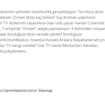
dizisinin çekimleri İstanbul’da gerçekleşiyor. Territory dizisi
 şaheser. Orman dizisi kaç bölüm? Suç draması yapımının
ı TV dizilerinin tasarımcısı olan ünlü yazar Harlan Coben’dir
, Türkiye’de “Orman” adıyla yayınlanıyor. 6 bölümden oluşa
şladı. Kördüğüm dizisi nerede çekildi? Kördügum
erKonumBeykoz, İstanbul Kocaeli Ankara İtalyaKameraErçin
tar TV hangi semtte? Star TV Genel Merkezleri: Alemdar,
, Küçükçekmece,…
s://serentekstil.com.tr
Sitemap