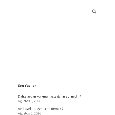
Sidebar
Son Yazılar
piabellacasino
Dalgalardan korkma hastalığının adı nedir ?
Ağustos 6, 2026
Avel avel dolaşmak ne demek ?
Ağustos 5, 2026