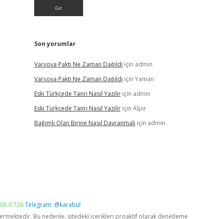
Son yorumlar
Varşova Paktı Ne Zaman Dağıldı
için
admin
Varşova Paktı Ne Zaman Dağıldı
için
Yaman
Eski Türkçede Tanrı Nasıl Yazılır
için
admin
Eski Türkçede Tanrı Nasıl Yazılır
için
Alpır
Bağımlı Olan Birine Nasıl Davranmalı
için
admin
06 0 726
Telegram: @karabul
vermektedir. Bu nedenle, sitedeki içerikleri proaktif olarak denetleme